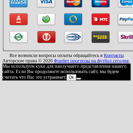
Все возникли вопросы оплаты обращайтесь в
Контакты
Авторские права © 2026
Фонбет прогнозы на футбол сегодня
.
Мы используем куки для наилучшего представления нашего
сайта. Если Вы продолжите использовать сайт, мы будем
считать что Вас это устраивает.
Ok