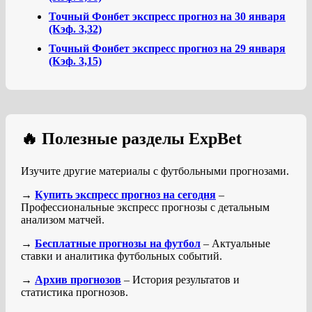
Точный Фонбет экспресс прогноз на 30 января
(Кэф. 3,32)
Точный Фонбет экспресс прогноз на 29 января
(Кэф. 3,15)
🔥 Полезные разделы ExpBet
Изучите другие материалы с футбольными прогнозами.
→
Купить экспресс прогноз на сегодня
–
Профессиональные экспресс прогнозы с детальным
анализом матчей.
→
Бесплатные прогнозы на футбол
– Актуальные
ставки и аналитика футбольных событий.
→
Архив прогнозов
– История результатов и
статистика прогнозов.