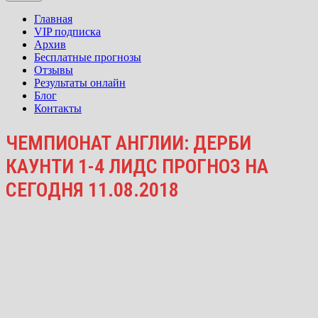
Главная
VIP подписка
Архив
Бесплатные прогнозы
Отзывы
Результаты онлайн
Блог
Контакты
ЧЕМПИОНАТ АНГЛИИ: ДЕРБИ
КАУНТИ 1-4 ЛИДС ПРОГНОЗ НА
СЕГОДНЯ 11.08.2018