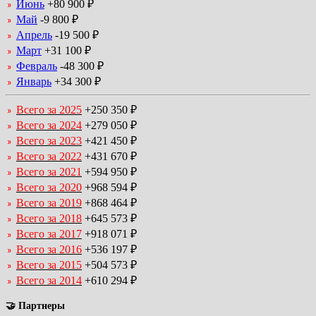
Июнь
+80 900 ₽
Май
-9 800 ₽
Апрель
-19 500 ₽
Март
+31 100 ₽
Февраль
-48 300 ₽
Январь
+34 300 ₽
Всего за 2025
+250 350 ₽
Всего за 2024
+279 050 ₽
Всего за 2023
+421 450 ₽
Всего за 2022
+431 670 ₽
Всего за 2021
+594 950 ₽
Всего за 2020
+968 594 ₽
Всего за 2019
+868 464 ₽
Всего за 2018
+645 573 ₽
Всего за 2017
+918 071 ₽
Всего за 2016
+536 197 ₽
Всего за 2015
+504 573 ₽
Всего за 2014
+610 294 ₽
🤝 Партнеры