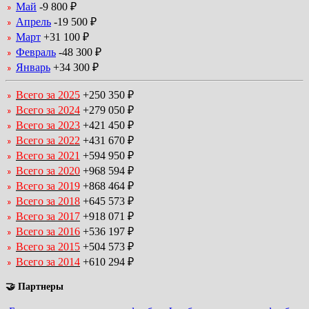
Май
-9 800 ₽
Апрель
-19 500 ₽
Март
+31 100 ₽
Февраль
-48 300 ₽
Январь
+34 300 ₽
Всего за 2025
+250 350 ₽
Всего за 2024
+279 050 ₽
Всего за 2023
+421 450 ₽
Всего за 2022
+431 670 ₽
Всего за 2021
+594 950 ₽
Всего за 2020
+968 594 ₽
Всего за 2019
+868 464 ₽
Всего за 2018
+645 573 ₽
Всего за 2017
+918 071 ₽
Всего за 2016
+536 197 ₽
Всего за 2015
+504 573 ₽
Всего за 2014
+610 294 ₽
🤝 Партнеры