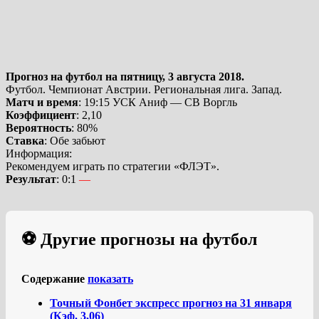
Прогноз на футбол на пятницу, 3 августа 2018.
Футбол. Чемпионат Австрии. Региональная лига. Запад.
Матч и время
: 19:15 УСК Аниф — СВ Воргль
Коэффициент
: 2,10
Вероятность
: 80%
Ставка
: Обе забьют
Информация:
Рекомендуем играть по стратегии «ФЛЭТ».
Результат
: 0:1
—
⚽ Другие прогнозы на футбол
Содержание
показать
Точный Фонбет экспресс прогноз на 31 января
(Кэф. 3,06)