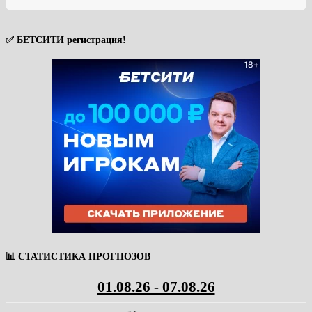
✅ БЕТСИТИ регистрация!
📊 СТАТИСТИКА ПРОГНОЗОВ
01.08.26 - 07.08.26