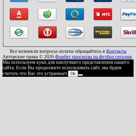
Все возникли вопросы оплаты обращайтесь в
Контакты
Авторские права © 2026
Фонбет прогнозы на футбол сегодня
.
Мы используем куки для наилучшего представления нашего
сайта. Если Вы продолжите использовать сайт, мы будем
считать что Вас это устраивает.
Ok