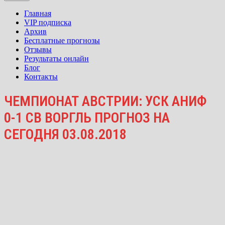
Главная
VIP подписка
Архив
Бесплатные прогнозы
Отзывы
Результаты онлайн
Блог
Контакты
ЧЕМПИОНАТ АВСТРИИ: УСК АНИФ
0-1 СВ ВОРГЛЬ ПРОГНОЗ НА
СЕГОДНЯ 03.08.2018