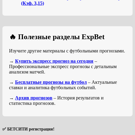
(Кэф. 3,15)
🔥 Полезные разделы ExpBet
Изучите другие материалы с футбольными прогнозами.
→
Купить экспресс прогноз на сегодня
–
Профессиональные экспресс прогнозы с детальным
анализом матчей.
→
Бесплатные прогнозы на футбол
– Актуальные
ставки и аналитика футбольных событий.
→
Архив прогнозов
– История результатов и
статистика прогнозов.
✅ БЕТСИТИ регистрация!