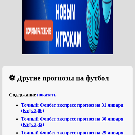
⚽ Другие прогнозы на футбол
Содержание
показать
Точный Фонбет экспресс прогноз на 31 января
(Кэф. 3,06)
Точный Фонбет экспресс прогноз на 30 января
(Кэф. 3,32)
Точный Фонбет экспресс прогноз на 29 января