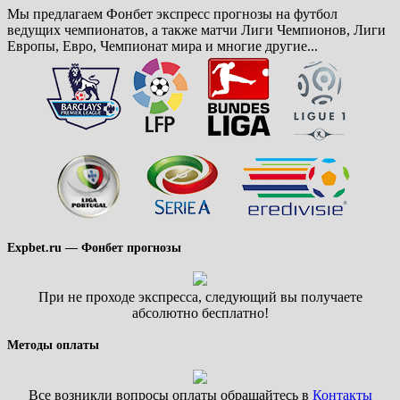
Мы предлагаем Фонбет экспресс прогнозы на футбол
ведущих чемпионатов, а также матчи Лиги Чемпионов, Лиги
Европы, Евро, Чемпионат мира и многие другие...
Expbet.ru — Фонбет прогнозы
При не проходе экспресса, следующий вы получаете
абсолютно бесплатно!
Методы оплаты
Все возникли вопросы оплаты обращайтесь в
Контакты