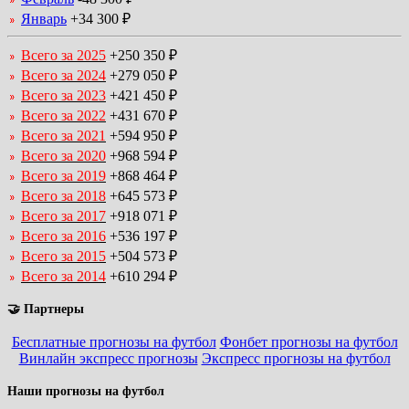
Январь
+34 300 ₽
Всего за 2025
+250 350 ₽
Всего за 2024
+279 050 ₽
Всего за 2023
+421 450 ₽
Всего за 2022
+431 670 ₽
Всего за 2021
+594 950 ₽
Всего за 2020
+968 594 ₽
Всего за 2019
+868 464 ₽
Всего за 2018
+645 573 ₽
Всего за 2017
+918 071 ₽
Всего за 2016
+536 197 ₽
Всего за 2015
+504 573 ₽
Всего за 2014
+610 294 ₽
🤝 Партнеры
Бесплатные прогнозы на футбол
Фонбет прогнозы на футбол
Винлайн экспресс прогнозы
Экспресс прогнозы на футбол
Наши прогнозы на футбол