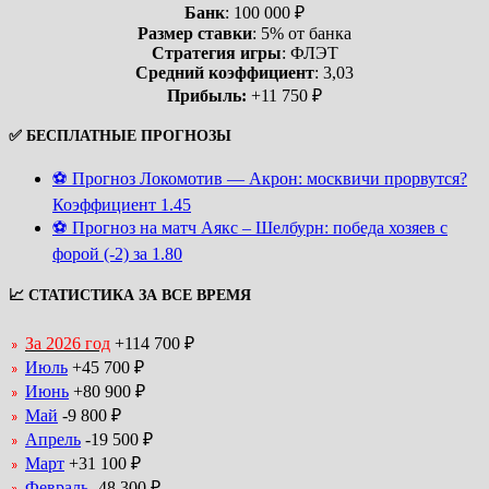
Банк
: 100 000 ₽
Размер ставки
: 5% от банка
Стратегия игры
: ФЛЭТ
Средний коэффициент
: 3,03
Прибыль:
+11 750 ₽
✅ БЕСПЛАТНЫЕ ПРОГНОЗЫ
⚽ Прогноз Локомотив — Акрон: москвичи прорвутся?
Коэффициент 1.45
⚽ Прогноз на матч Аякс – Шелбурн: победа хозяев с
форой (-2) за 1.80
📈 СТАТИСТИКА ЗА ВСЕ ВРЕМЯ
За 2026 год
+114 700 ₽
Июль
+45 700 ₽
Июнь
+80 900 ₽
Май
-9 800 ₽
Апрель
-19 500 ₽
Март
+31 100 ₽
Февраль
-48 300 ₽