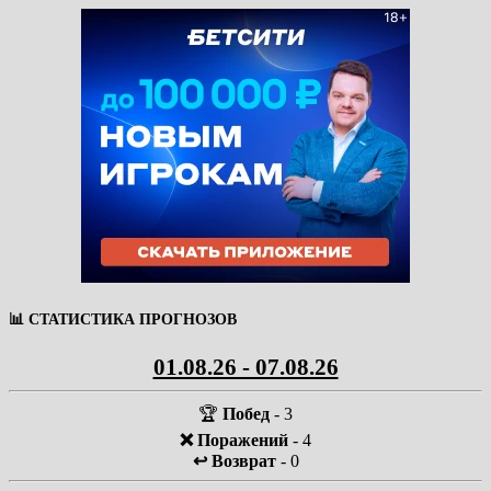
📊 СТАТИСТИКА ПРОГНОЗОВ
01.08.26 - 07.08.26
🏆
Побед
- 3
❌ Поражений
- 4
↩️ Возврат
- 0