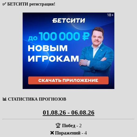
✅ БЕТСИТИ регистрация!
📊 СТАТИСТИКА ПРОГНОЗОВ
01.08.26 - 06.08.26
🏆
Побед
- 2
❌ Поражений
- 4