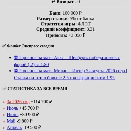
↩️ Возврат
- 0
Банк
: 100 000 ₽
Размер ставки
: 5% от банка
Стратегия игры
: ФЛЭТ
Средний коэффициент
: 3,31
Прибыль:
+3 050 ₽
✅ Фонбет Экспресс сегодня
⚽ Прогноз на матч Аякс – Шелбурн: победа хозяев с
форой (-2) за 1.80
⚽ Прогноз на матч Милан – Интер 5 августа 2026 года |
Ставка на тотал больше 2.5 с коэффициентом 1.95
📈 СТАТИСТИКА ЗА ВСЕ ВРЕМЯ
За 2026 год
+114 700 ₽
Июль
+45 700 ₽
Июнь
+80 900 ₽
Май
-9 800 ₽
Апрель
-19 500 ₽