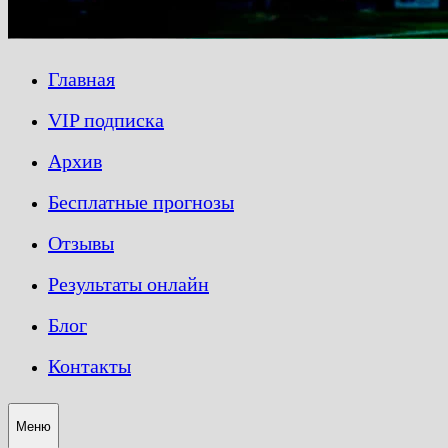
Главная
VIP подписка
Архив
Бесплатные прогнозы
Отзывы
Результаты онлайн
Блог
Контакты
Меню