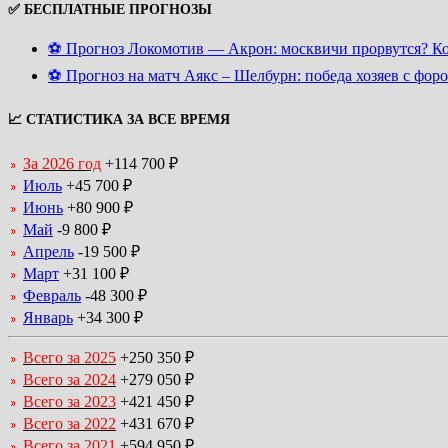
✅ БЕСПЛАТНЫЕ ПРОГНОЗЫ
⚽ Прогноз Локомотив — Акрон: москвичи прорвутся? К
⚽ Прогноз на матч Аякс – Шелбурн: победа хозяев с форой 
📈 СТАТИСТИКА ЗА ВСЕ ВРЕМЯ
За 2026 год
+114 700 ₽
Июль
+45 700 ₽
Июнь
+80 900 ₽
Май
-9 800 ₽
Апрель
-19 500 ₽
Март
+31 100 ₽
Февраль
-48 300 ₽
Январь
+34 300 ₽
Всего за 2025
+250 350 ₽
Всего за 2024
+279 050 ₽
Всего за 2023
+421 450 ₽
Всего за 2022
+431 670 ₽
Всего за 2021
+594 950 ₽