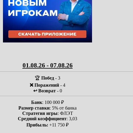
01.08.26 - 07.08.26
🏆
Побед
- 3
❌ Поражений
- 4
↩️ Возврат
- 0
Банк
: 100 000 ₽
Размер ставки
: 5% от банка
Стратегия игры
: ФЛЭТ
Средний коэффициент
: 3,03
Прибыль:
+11 750 ₽