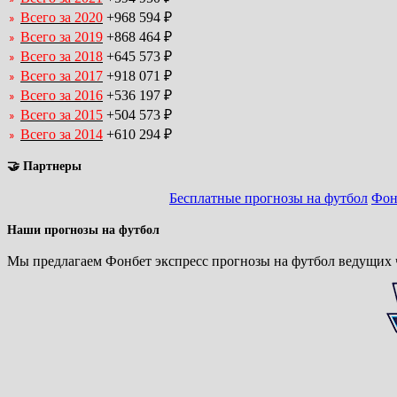
Всего за 2020
+968 594 ₽
Всего за 2019
+868 464 ₽
Всего за 2018
+645 573 ₽
Всего за 2017
+918 071 ₽
Всего за 2016
+536 197 ₽
Всего за 2015
+504 573 ₽
Всего за 2014
+610 294 ₽
🤝 Партнеры
Бесплатные прогнозы на футбол
Фон
Наши прогнозы на футбол
Мы предлагаем Фонбет экспресс прогнозы на футбол ведущих ч