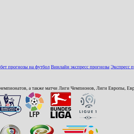
бет прогнозы на футбол
Винлайн экспресс прогнозы
Экспресс п
емпионатов, а также матчи Лиги Чемпионов, Лиги Европы, Евро