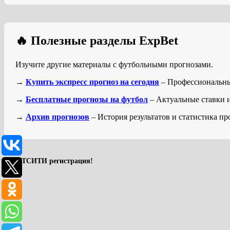
🔥 Полезные разделы ExpBet
Изучите другие материалы с футбольными прогнозами.
→
Купить экспресс прогноз на сегодня
– Профессиональные
→
Бесплатные прогнозы на футбол
– Актуальные ставки 
→
Архив прогнозов
– История результатов и статистика пр
✅ БЕТСИТИ регистрация!