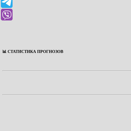
📊 СТАТИСТИКА ПРОГНОЗОВ