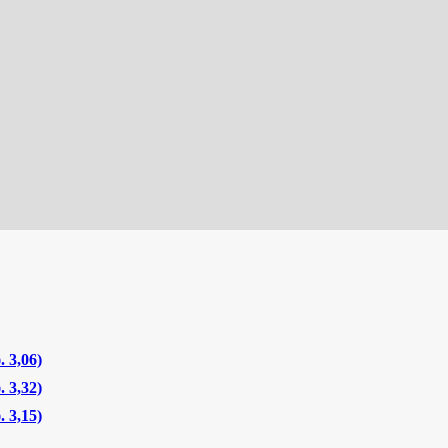
 3,06)
 3,32)
 3,15)