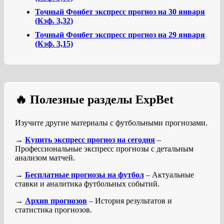
Точный Фонбет экспресс прогноз на 30 января
(Кэф. 3,32)
Точный Фонбет экспресс прогноз на 29 января
(Кэф. 3,15)
🔥 Полезные разделы ExpBet
Изучите другие материалы с футбольными прогнозами.
→
Купить экспресс прогноз на сегодня
–
Профессиональные экспресс прогнозы с детальным
анализом матчей.
→
Бесплатные прогнозы на футбол
– Актуальные
ставки и аналитика футбольных событий.
→
Архив прогнозов
– История результатов и
статистика прогнозов.