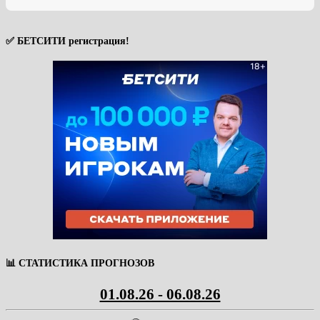
✅ БЕТСИТИ регистрация!
📊 СТАТИСТИКА ПРОГНОЗОВ
01.08.26 - 06.08.26