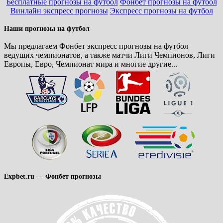
Бесплатные прогнозы на футбол
Фонбет прогнозы на футбол
Винлайн экспресс прогнозы
Экспресс прогнозы на футбол
Наши прогнозы на футбол
Мы предлагаем Фонбет экспресс прогнозы на футбол
ведущих чемпионатов, а также матчи Лиги Чемпионов, Лиги
Европы, Евро, Чемпионат мира и многие другие...
Expbet.ru — Фонбет прогнозы