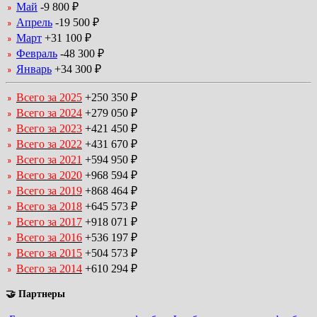
Май
-9 800 ₽
Апрель
-19 500 ₽
Март
+31 100 ₽
Февраль
-48 300 ₽
Январь
+34 300 ₽
Всего за 2025
+250 350 ₽
Всего за 2024
+279 050 ₽
Всего за 2023
+421 450 ₽
Всего за 2022
+431 670 ₽
Всего за 2021
+594 950 ₽
Всего за 2020
+968 594 ₽
Всего за 2019
+868 464 ₽
Всего за 2018
+645 573 ₽
Всего за 2017
+918 071 ₽
Всего за 2016
+536 197 ₽
Всего за 2015
+504 573 ₽
Всего за 2014
+610 294 ₽
🤝 Партнеры