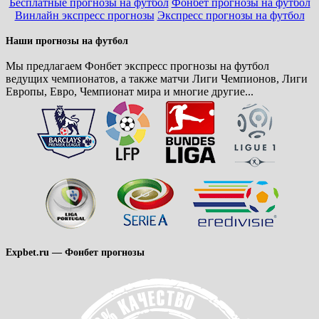
Бесплатные прогнозы на футбол
Фонбет прогнозы на футбол
Винлайн экспресс прогнозы
Экспресс прогнозы на футбол
Наши прогнозы на футбол
Мы предлагаем Фонбет экспресс прогнозы на футбол
ведущих чемпионатов, а также матчи Лиги Чемпионов, Лиги
Европы, Евро, Чемпионат мира и многие другие...
Expbet.ru — Фонбет прогнозы