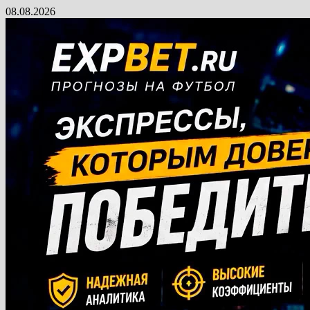
Перейти
08.08.2026
к
содержимому