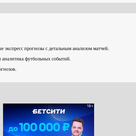
 экспресс прогнозы с детальным анализом матчей.
и аналитика футбольных событий.
огнозов.