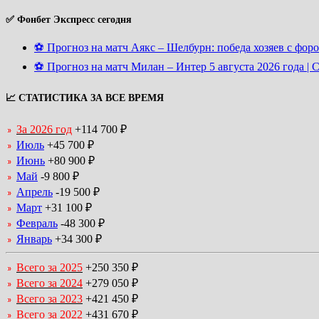
✅ Фонбет Экспресс сегодня
⚽ Прогноз на матч Аякс – Шелбурн: победа хозяев с форой 
⚽ Прогноз на матч Милан – Интер 5 августа 2026 года | С
📈 СТАТИСТИКА ЗА ВСЕ ВРЕМЯ
За 2026 год
+114 700 ₽
Июль
+45 700 ₽
Июнь
+80 900 ₽
Май
-9 800 ₽
Апрель
-19 500 ₽
Март
+31 100 ₽
Февраль
-48 300 ₽
Январь
+34 300 ₽
Всего за 2025
+250 350 ₽
Всего за 2024
+279 050 ₽
Всего за 2023
+421 450 ₽
Всего за 2022
+431 670 ₽