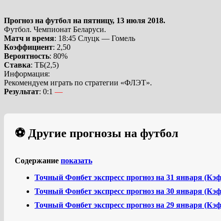
Прогноз на футбол на пятницу, 13 июля 2018.
Футбол. Чемпионат Беларуси.
Матч и время
: 18:45 Слуцк — Гомель
Коэффициент
: 2,50
Вероятность
: 80%
Ставка
: ТБ(2,5)
Информация:
Рекомендуем играть по стратегии «ФЛЭТ».
Результат
: 0:1
—
⚽ Другие прогнозы на футбол
Содержание
показать
Точный Фонбет экспресс прогноз на 31 января (Кэф.
Точный Фонбет экспресс прогноз на 30 января (Кэф.
Точный Фонбет экспресс прогноз на 29 января (Кэф.