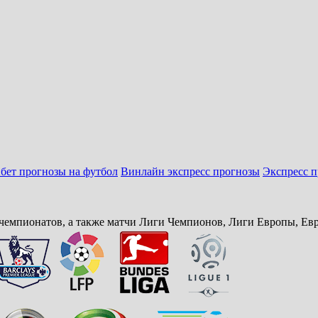
бет прогнозы на футбол
Винлайн экспресс прогнозы
Экспресс п
емпионатов, а также матчи Лиги Чемпионов, Лиги Европы, Евро