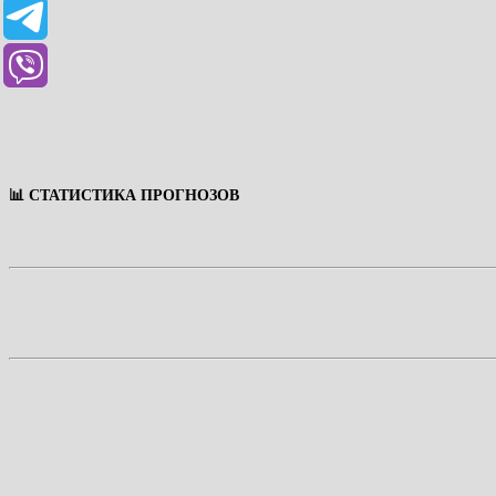
📊 СТАТИСТИКА ПРОГНОЗОВ