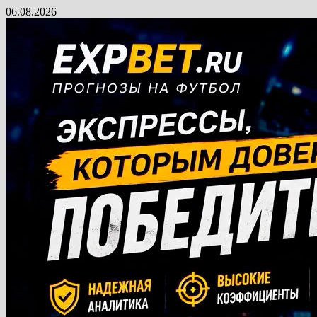
Перейти
06.08.2026
к
содержимому