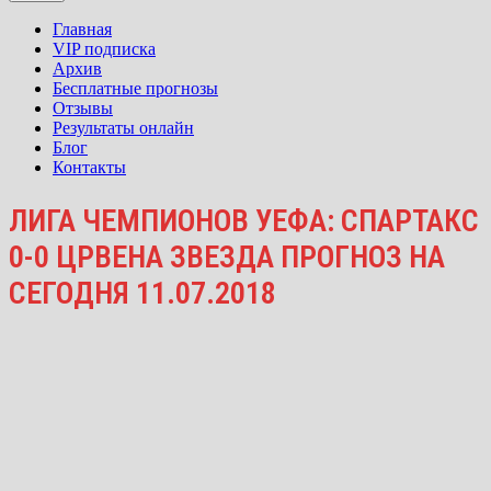
Главная
VIP подписка
Архив
Бесплатные прогнозы
Отзывы
Результаты онлайн
Блог
Контакты
ЛИГА ЧЕМПИОНОВ УЕФА: СПАРТАКС
0-0 ЦРВЕНА ЗВЕЗДА ПРОГНОЗ НА
СЕГОДНЯ 11.07.2018