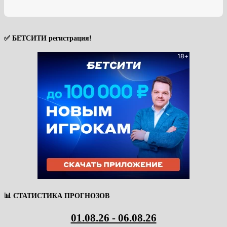
✅ БЕТСИТИ регистрация!
📊 СТАТИСТИКА ПРОГНОЗОВ
01.08.26 - 06.08.26