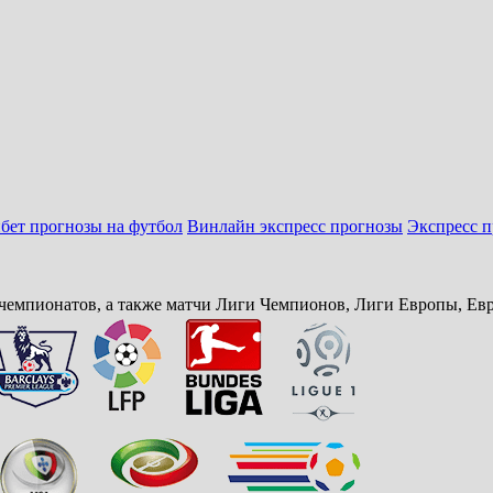
бет прогнозы на футбол
Винлайн экспресс прогнозы
Экспресс п
емпионатов, а также матчи Лиги Чемпионов, Лиги Европы, Евро