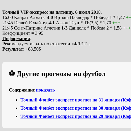
Точный VIP-экспресс на пятницу, 6 июля 2018.
16:00 Кайрат Алматы
4-0
Иртыш Павлодар * Победа 1 * 1,47
+
21:45 Гелвей Юнайтед
4-1
Атлон Таун * ТБ(3,5) * 1,70
+++
21:45 Сент-Патрикс Атлетик
1-3
Дандолк * Победа 2 * 1,58
+++
Коэффициент = 3,95
Информация
:
Рекомендуем играть по стратегии «ФЛЭТ».
Результат
: +88,50$
⚽ Другие прогнозы на футбол
Содержание
показать
Точный Фонбет экспресс прогноз на 31 января (Кэф.
Точный Фонбет экспресс прогноз на 30 января (Кэф.
Точный Фонбет экспресс прогноз на 29 января (Кэф.