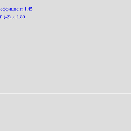
оэффициент 1.45
(-2) за 1.80