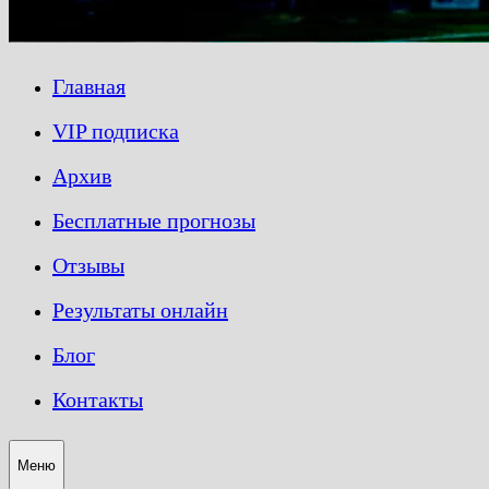
Главная
VIP подписка
Архив
Бесплатные прогнозы
Отзывы
Результаты онлайн
Блог
Контакты
Меню