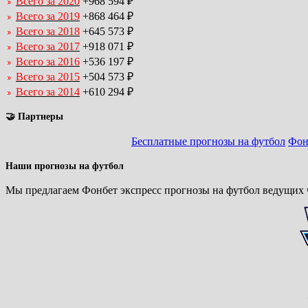
Всего за 2020
+968 594 ₽
Всего за 2019
+868 464 ₽
Всего за 2018
+645 573 ₽
Всего за 2017
+918 071 ₽
Всего за 2016
+536 197 ₽
Всего за 2015
+504 573 ₽
Всего за 2014
+610 294 ₽
🤝 Партнеры
Бесплатные прогнозы на футбол
Фон
Наши прогнозы на футбол
Мы предлагаем Фонбет экспресс прогнозы на футбол ведущих ч