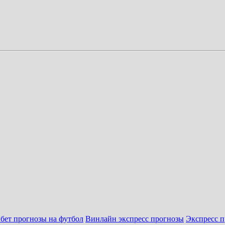
бет прогнозы на футбол
Винлайн экспресс прогнозы
Экспресс п