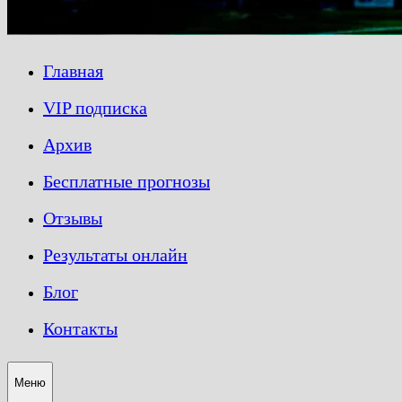
Главная
VIP подписка
Архив
Бесплатные прогнозы
Отзывы
Результаты онлайн
Блог
Контакты
Меню