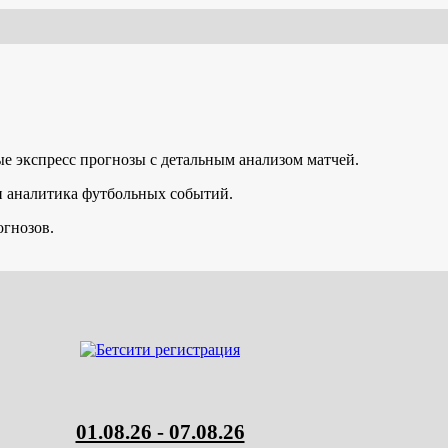
 экспресс прогнозы с детальным анализом матчей.
и аналитика футбольных событий.
огнозов.
01.08.26 - 07.08.26