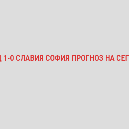
1-0 СЛАВИЯ СОФИЯ ПРОГНОЗ НА СЕГ