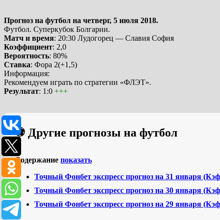
Прогноз на футбол на четверг, 5 июля 2018.
Футбол. Суперкубок Болгарии.
Матч и время
: 20:30 Лудогорец — Славия София
Коэффициент
: 2,0
Вероятность
: 80%
Ставка
: Фора 2(+1,5)
Информация:
Рекомендуем играть по стратегии «ФЛЭТ».
Результат
: 1:0
+++
⚽ Другие прогнозы на футбол
Содержание
показать
Точный Фонбет экспресс прогноз на 31 января (Кэф.
Точный Фонбет экспресс прогноз на 30 января (Кэф.
Точный Фонбет экспресс прогноз на 29 января (Кэф.