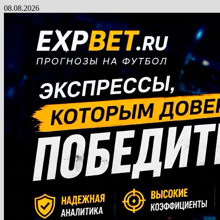
Перейти
08.08.2026
к
содержимому