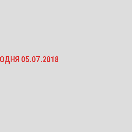
ОДНЯ 05.07.2018