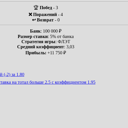
🏆
Побед
- 3
❌ Поражений
- 4
↩️ Возврат
- 0
Банк
: 100 000 ₽
Размер ставки
: 5% от банка
Стратегия игры
: ФЛЭТ
Средний коэффициент
: 3,03
Прибыль:
+11 750 ₽
(-2) за 1.80
тавка на тотал больше 2.5 с коэффициентом 1.95