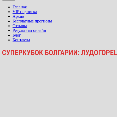
Главная
VIP подписка
Архив
Бесплатные прогнозы
Отзывы
Результаты онлайн
Блог
Контакты
СУПЕРКУБОК БОЛГАРИИ: ЛУДОГОРЕЦ 