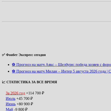
✅ Фонбет Экспресс сегодня
⚽ Прогноз на матч Аякс – Шелбурн: победа хозяев с форой 
⚽ Прогноз на матч Милан – Интер 5 августа 2026 года | С
📈 СТАТИСТИКА ЗА ВСЕ ВРЕМЯ
За 2026 год
+114 700 ₽
Июль
+45 700 ₽
Июнь
+80 900 ₽
Май
-9 800 ₽