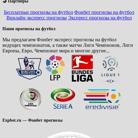
🤝 Партнеры
Бесплатные прогнозы на футбол
Фонбет прогнозы на футбол
Винлайн экспресс прогнозы
Экспресс прогнозы на футбол
Наши прогнозы на футбол
Мы предлагаем Фонбет экспресс прогнозы на футбол
ведущих чемпионатов, а также матчи Лиги Чемпионов, Лиги
Европы, Евро, Чемпионат мира и многие другие...
Expbet.ru — Фонбет прогнозы