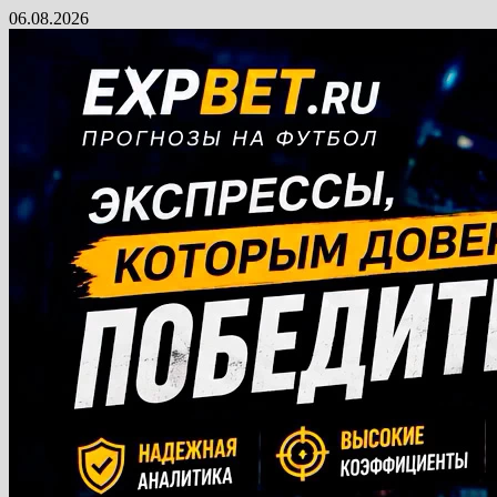
Перейти
06.08.2026
к
содержимому