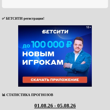
✅ БЕТСИТИ регистрация!
📊 СТАТИСТИКА ПРОГНОЗОВ
01.08.26 - 05.08.26