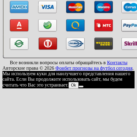
Все возникли вопросы оплаты обращайтесь в
Контакты
Авторские права © 2026
Фонбет прогнозы на футбол сегодня
.
Мы используем куки для наилучшего представления нашего
сайта. Если Вы продолжите использовать сайт, мы будем
считать что Вас это устраивает.
Ok