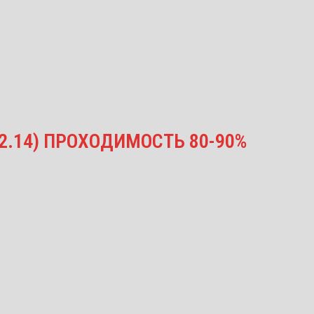
2.14) ПРОХОДИМОСТЬ 80-90%