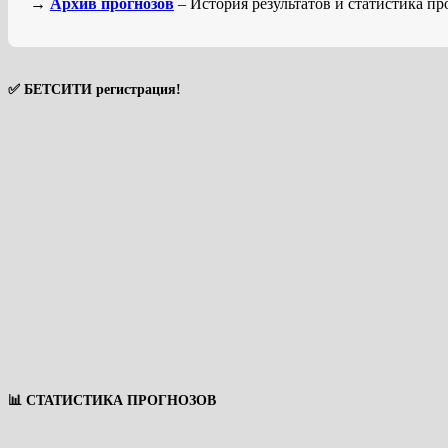
→
Архив прогнозов
– История результатов и статистика пр
✅ БЕТСИТИ регистрация!
📊 СТАТИСТИКА ПРОГНОЗОВ