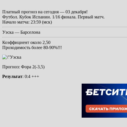
Платный прогноз на сегодня — 03 декабря!
Футбол. Кубок Испании. 1/16 финала. Первый матч.
Начало матча:
23:59 (мск)
Уэска — Барселона
Коэффициент около 2,50
Проходимость более 80-90%!!!
Прогноз
: Фора 2(-3,5)
Результат
: 0:4
+++