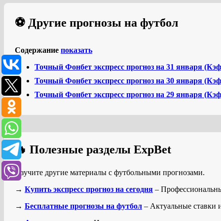
⚽ Другие прогнозы на футбол
Содержание
показать
Точный Фонбет экспресс прогноз на 31 января (Кэф.
Точный Фонбет экспресс прогноз на 30 января (Кэф.
Точный Фонбет экспресс прогноз на 29 января (Кэф.
🔥 Полезные разделы ExpBet
Изучите другие материалы с футбольными прогнозами.
→
Купить экспресс прогноз на сегодня
– Профессиональные
→
Бесплатные прогнозы на футбол
– Актуальные ставки 