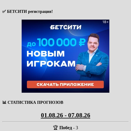
✅ БЕТСИТИ регистрация!
📊 СТАТИСТИКА ПРОГНОЗОВ
01.08.26 - 07.08.26
🏆
Побед
- 3