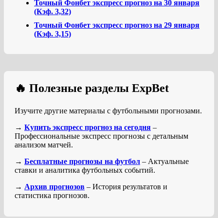
Точный Фонбет экспресс прогноз на 30 января
(Кэф. 3,32)
Точный Фонбет экспресс прогноз на 29 января
(Кэф. 3,15)
🔥 Полезные разделы ExpBet
Изучите другие материалы с футбольными прогнозами.
→
Купить экспресс прогноз на сегодня
–
Профессиональные экспресс прогнозы с детальным
анализом матчей.
→
Бесплатные прогнозы на футбол
– Актуальные
ставки и аналитика футбольных событий.
→
Архив прогнозов
– История результатов и
статистика прогнозов.