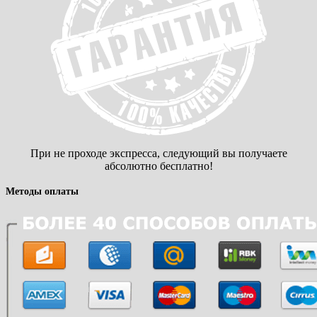
При не проходе экспресса, следующий вы получаете
абсолютно бесплатно!
Методы оплаты