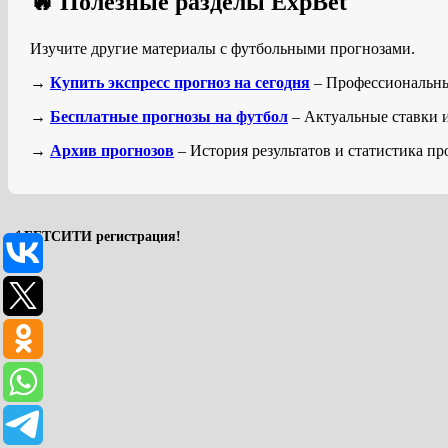
🔥 Полезные разделы ExpBet
Изучите другие материалы с футбольными прогнозами.
→
Купить экспресс прогноз на сегодня
– Профессиональные
→
Бесплатные прогнозы на футбол
– Актуальные ставки 
→
Архив прогнозов
– История результатов и статистика пр
✅ БЕТСИТИ регистрация!