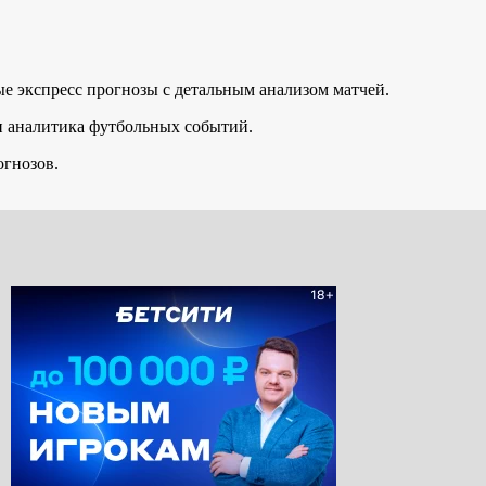
 экспресс прогнозы с детальным анализом матчей.
и аналитика футбольных событий.
огнозов.