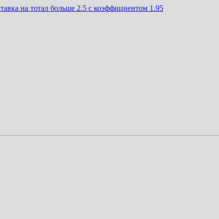
тавка на тотал больше 2.5 с коэффициентом 1.95