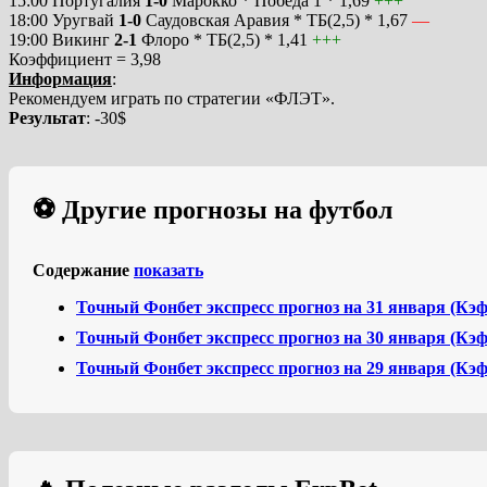
15:00 Португалия
1-0
Марокко * Победа 1 * 1,69
+++
18:00 Уругвай
1-0
Саудовская Аравия * ТБ(2,5) * 1,67
—
19:00 Викинг
2-1
Флоро * ТБ(2,5) * 1,41
+++
Коэффициент = 3,98
Информация
:
Рекомендуем играть по стратегии «ФЛЭТ».
Результат
: -30$
⚽ Другие прогнозы на футбол
Содержание
показать
Точный Фонбет экспресс прогноз на 31 января (Кэф.
Точный Фонбет экспресс прогноз на 30 января (Кэф.
Точный Фонбет экспресс прогноз на 29 января (Кэф.