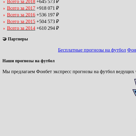
Всего за 2018
+645 573 ₽
Всего за 2017
+918 071 ₽
Всего за 2016
+536 197 ₽
Всего за 2015
+504 573 ₽
Всего за 2014
+610 294 ₽
🤝 Партнеры
Бесплатные прогнозы на футбол
Фон
Наши прогнозы на футбол
Мы предлагаем Фонбет экспресс прогнозы на футбол ведущих ч