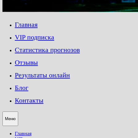
Главная
VIP подписка
Статистика прогнозов
Отзывы
Результаты онлайн
Блог
Контакты
Меню
Главная