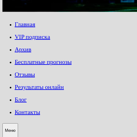
Главная
VIP подписка
Архив
Бесплатные прогнозы
Отзывы
Результаты онлайн
Блог
Контакты
Меню