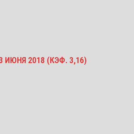
 ИЮНЯ 2018 (КЭФ. 3,16)