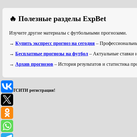
🔥 Полезные разделы ExpBet
Изучите другие материалы с футбольными прогнозами.
→
Купить экспресс прогноз на сегодня
– Профессиональные
→
Бесплатные прогнозы на футбол
– Актуальные ставки 
→
Архив прогнозов
– История результатов и статистика пр
✅ БЕТСИТИ регистрация!