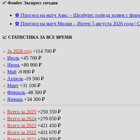
✅ Фонбет Экспресс сегодня
⚽ Прогноз на матч Аякс – Шелбурн: победа хозяев с форой 
⚽ Прогноз на матч Милан – Интер 5 августа 2026 года | С
📈 СТАТИСТИКА ЗА ВСЕ ВРЕМЯ
За 2026 год
+114 700 ₽
Июль
+45 700 ₽
Июнь
+80 900 ₽
Май
-9 800 ₽
Апрель
-19 500 ₽
Март
+31 100 ₽
Февраль
-48 300 ₽
Январь
+34 300 ₽
Всего за 2025
+250 350 ₽
Всего за 2024
+279 050 ₽
Всего за 2023
+421 450 ₽
Всего за 2022
+431 670 ₽
Всего за 2021
+594 950 ₽