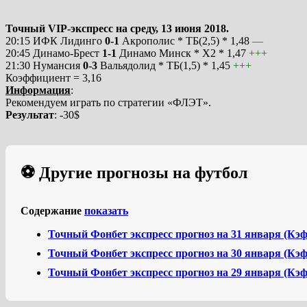
Точный VIP-экспресс на среду, 13 июня 2018.
20:15 ИФК Лидинго
0-1
Акрополис * ТБ(2,5) * 1,48
—
20:45 Динамо-Брест
1-1
Динамо Минск * Х2 * 1,47
+++
21:30 Нумансия
0-3
Вальядолид * ТБ(1,5) * 1,45
+++
Коэффициент = 3,16
Информация
:
Рекомендуем играть по стратегии «ФЛЭТ».
Результат
: -30$
⚽ Другие прогнозы на футбол
Содержание
показать
Точный Фонбет экспресс прогноз на 31 января (Кэф.
Точный Фонбет экспресс прогноз на 30 января (Кэф.
Точный Фонбет экспресс прогноз на 29 января (Кэф.