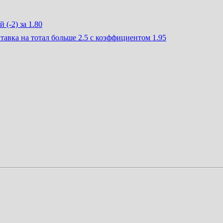
(-2) за 1.80
тавка на тотал больше 2.5 с коэффициентом 1.95