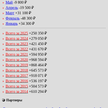
Май
-9 800 ₽
Апрель
-19 500 ₽
Март
+31 100 ₽
Февраль
-48 300 ₽
Январь
+34 300 ₽
Всего за 2025
+250 350 ₽
Всего за 2024
+279 050 ₽
Всего за 2023
+421 450 ₽
Всего за 2022
+431 670 ₽
Всего за 2021
+594 950 ₽
Всего за 2020
+968 594 ₽
Всего за 2019
+868 464 ₽
Всего за 2018
+645 573 ₽
Всего за 2017
+918 071 ₽
Всего за 2016
+536 197 ₽
Всего за 2015
+504 573 ₽
Всего за 2014
+610 294 ₽
🤝 Партнеры