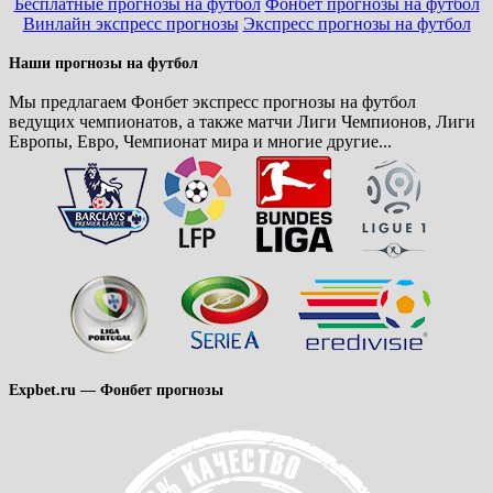
Бесплатные прогнозы на футбол
Фонбет прогнозы на футбол
Винлайн экспресс прогнозы
Экспресс прогнозы на футбол
Наши прогнозы на футбол
Мы предлагаем Фонбет экспресс прогнозы на футбол
ведущих чемпионатов, а также матчи Лиги Чемпионов, Лиги
Европы, Евро, Чемпионат мира и многие другие...
Expbet.ru — Фонбет прогнозы