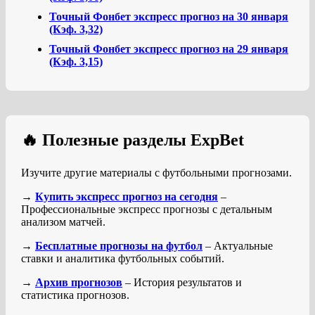
Точный Фонбет экспресс прогноз на 30 января
(Кэф. 3,32)
Точный Фонбет экспресс прогноз на 29 января
(Кэф. 3,15)
🔥 Полезные разделы ExpBet
Изучите другие материалы с футбольными прогнозами.
→
Купить экспресс прогноз на сегодня
–
Профессиональные экспресс прогнозы с детальным
анализом матчей.
→
Бесплатные прогнозы на футбол
– Актуальные
ставки и аналитика футбольных событий.
→
Архив прогнозов
– История результатов и
статистика прогнозов.