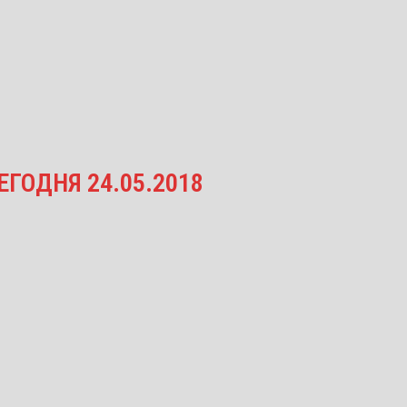
ГОДНЯ 24.05.2018