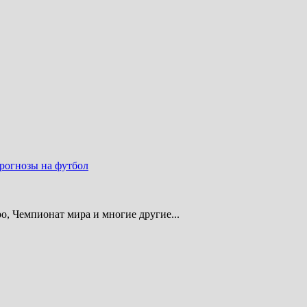
рогнозы на футбол
, Чемпионат мира и многие другие...