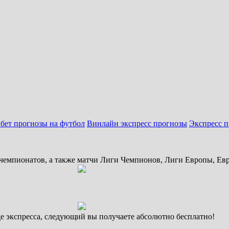
бет прогнозы на футбол
Винлайн экспресс прогнозы
Экспресс п
емпионатов, а также матчи Лиги Чемпионов, Лиги Европы, Евро
е экспресса, следующий вы получаете абсолютно бесплатно!