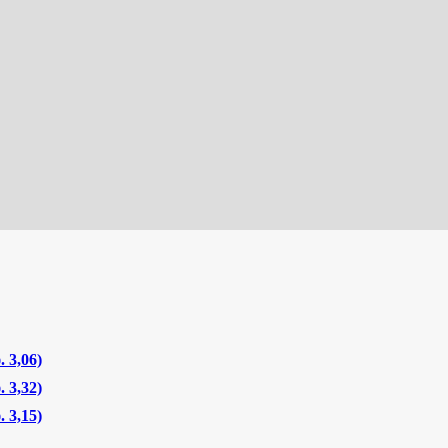
 3,06)
 3,32)
 3,15)