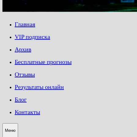
Главная
VIP подписка
Архив
Бесплатные прогнозы
Отзывы
Результаты онлайн
Блог
Контакты
Меню