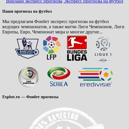
Винлайн экспресс прогнозы
Экспресс прогнозы на футбол
Наши прогнозы на футбол
Мы предлагаем Фонбет экспресс прогнозы на футбол
ведущих чемпионатов, а также матчи Лиги Чемпионов, Лиги
Европы, Евро, Чемпионат мира и многие другие...
Expbet.ru — Фонбет прогнозы