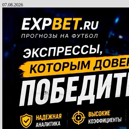
Перейти
07.08.2026
к
содержимому