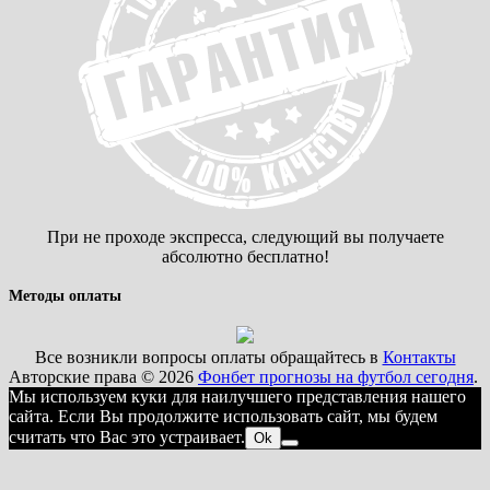
При не проходе экспресса, следующий вы получаете
абсолютно бесплатно!
Методы оплаты
Все возникли вопросы оплаты обращайтесь в
Контакты
Авторские права © 2026
Фонбет прогнозы на футбол сегодня
.
Мы используем куки для наилучшего представления нашего
сайта. Если Вы продолжите использовать сайт, мы будем
считать что Вас это устраивает.
Ok