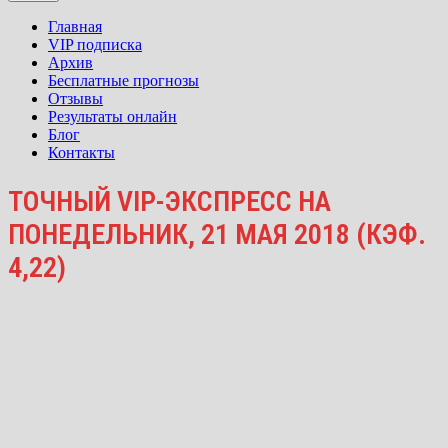
Главная
VIP подписка
Архив
Бесплатные прогнозы
Отзывы
Результаты онлайн
Блог
Контакты
ТОЧНЫЙ VIP-ЭКСПРЕСС НА
ПОНЕДЕЛЬНИК, 21 МАЯ 2018 (КЭФ.
4,22)