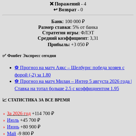
❌ Поражений
- 4
↩️ Возврат
- 0
Банк
: 100 000 ₽
Размер ставки
: 5% от банка
Стратегия игры
: ФЛЭТ
Средний коэффициент
: 3,31
Прибыль:
+3 050 ₽
✅ Фонбет Экспресс сегодня
⚽ Прогноз на матч Аякс – Шелбурн: победа хозяев с
форой (-2) за 1.80
⚽ Прогноз на матч Милан – Интер 5 августа 2026 года |
Ставка на тотал больше 2.5 с коэффициентом 1.95
📈 СТАТИСТИКА ЗА ВСЕ ВРЕМЯ
За 2026 год
+114 700 ₽
Июль
+45 700 ₽
Июнь
+80 900 ₽
Май
-9 800 ₽