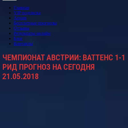
Главная
VIP подписка
Архив
Бесплатные прогнозы
Отзывы
Результаты онлайн
Блог
Контакты
ЧЕМПИОНАТ АВСТРИИ: ВАТТЕНС 1-1
РИД ПРОГНОЗ НА СЕГОДНЯ
21.05.2018