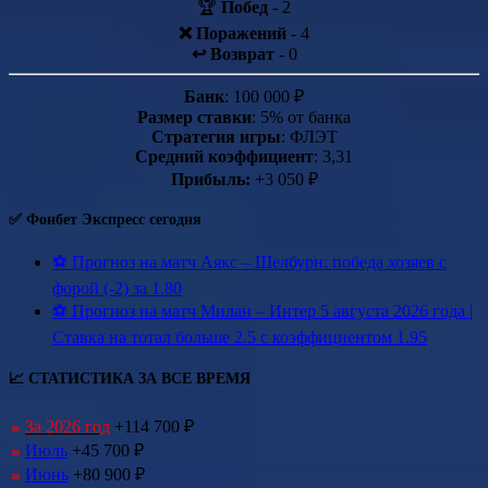
🏆
Побед
- 2
❌ Поражений
- 4
↩️ Возврат
- 0
Банк
: 100 000 ₽
Размер ставки
: 5% от банка
Стратегия игры
: ФЛЭТ
Средний коэффициент
: 3,31
Прибыль:
+3 050 ₽
✅ Фонбет Экспресс сегодня
⚽ Прогноз на матч Аякс – Шелбурн: победа хозяев с
форой (-2) за 1.80
⚽ Прогноз на матч Милан – Интер 5 августа 2026 года |
Ставка на тотал больше 2.5 с коэффициентом 1.95
📈 СТАТИСТИКА ЗА ВСЕ ВРЕМЯ
За 2026 год
+114 700 ₽
Июль
+45 700 ₽
Июнь
+80 900 ₽