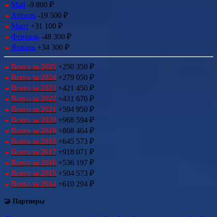
Май
-9 800 ₽
Апрель
-19 500 ₽
Март
+31 100 ₽
Февраль
-48 300 ₽
Январь
+34 300 ₽
Всего за 2025
+250 350 ₽
Всего за 2024
+279 050 ₽
Всего за 2023
+421 450 ₽
Всего за 2022
+431 670 ₽
Всего за 2021
+594 950 ₽
Всего за 2020
+968 594 ₽
Всего за 2019
+868 464 ₽
Всего за 2018
+645 573 ₽
Всего за 2017
+918 071 ₽
Всего за 2016
+536 197 ₽
Всего за 2015
+504 573 ₽
Всего за 2014
+610 294 ₽
🤝 Партнеры