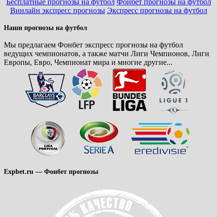
Бесплатные прогнозы на футбол
Фонбет прогнозы на футбол
Винлайн экспресс прогнозы
Экспресс прогнозы на футбол
Наши прогнозы на футбол
Мы предлагаем Фонбет экспресс прогнозы на футбол
ведущих чемпионатов, а также матчи Лиги Чемпионов, Лиги
Европы, Евро, Чемпионат мира и многие другие...
Expbet.ru — Фонбет прогнозы