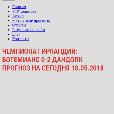
Главная
VIP подписка
Архив
Бесплатные прогнозы
Отзывы
Результаты онлайн
Блог
Контакты
ЧЕМПИОНАТ ИРЛАНДИИ:
БОГЕМИАНС 0-2 ДАНДОЛК
ПРОГНОЗ НА СЕГОДНЯ 18.05.2018