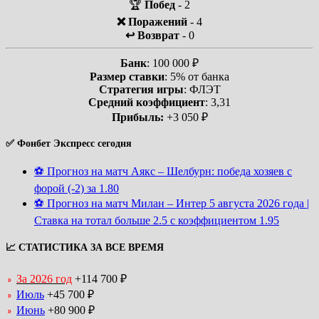
🏆
Побед
- 2
❌ Поражений
- 4
↩️ Возврат
- 0
Банк
: 100 000 ₽
Размер ставки
: 5% от банка
Стратегия игры
: ФЛЭТ
Средний коэффициент
: 3,31
Прибыль:
+3 050 ₽
✅ Фонбет Экспресс сегодня
⚽ Прогноз на матч Аякс – Шелбурн: победа хозяев с
форой (-2) за 1.80
⚽ Прогноз на матч Милан – Интер 5 августа 2026 года |
Ставка на тотал больше 2.5 с коэффициентом 1.95
📈 СТАТИСТИКА ЗА ВСЕ ВРЕМЯ
За 2026 год
+114 700 ₽
Июль
+45 700 ₽
Июнь
+80 900 ₽