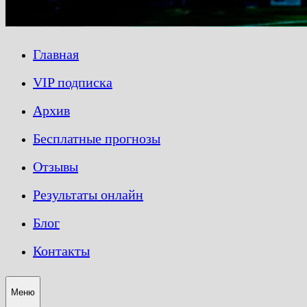
Главная
VIP подписка
Архив
Бесплатные прогнозы
Отзывы
Результаты онлайн
Блог
Контакты
Меню