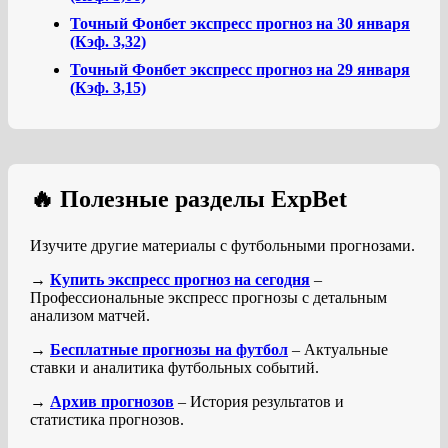
Точный Фонбет экспресс прогноз на 30 января
(Кэф. 3,32)
Точный Фонбет экспресс прогноз на 29 января
(Кэф. 3,15)
🔥 Полезные разделы ExpBet
Изучите другие материалы с футбольными прогнозами.
→
Купить экспресс прогноз на сегодня
–
Профессиональные экспресс прогнозы с детальным
анализом матчей.
→
Бесплатные прогнозы на футбол
– Актуальные
ставки и аналитика футбольных событий.
→
Архив прогнозов
– История результатов и
статистика прогнозов.