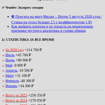
✅ Фонбет Экспресс сегодня
⚽ Прогноз на матч Милан – Интер 5 августа 2026 года |
Ставка на тотал больше 2.5 с коэффициентом 1.95
Как выбрать каппера и не попасть на мошенников:
признаки честного аналитика и схемы обмана
📈 СТАТИСТИКА ЗА ВСЕ ВРЕМЯ
За 2026 год
+114 700 ₽
Июль
+45 700 ₽
Июнь
+80 900 ₽
Май
-9 800 ₽
Апрель
-19 500 ₽
Март
+31 100 ₽
Февраль
-48 300 ₽
Январь
+34 300 ₽
Всего за 2025
+250 350 ₽
Всего за 2024
+279 050 ₽