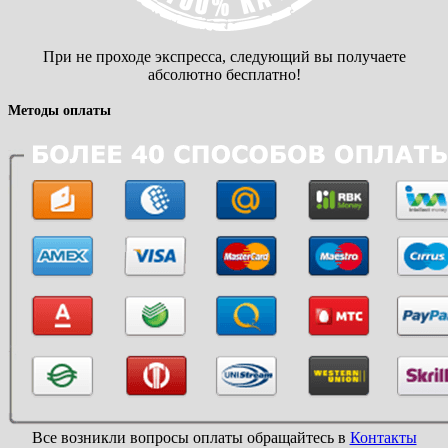
При не проходе экспресса, следующий вы получаете
абсолютно бесплатно!
Методы оплаты
Все возникли вопросы оплаты обращайтесь в
Контакты