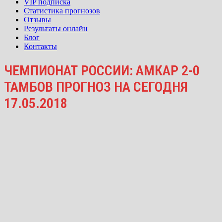
VIP подписка
Статистика прогнозов
Отзывы
Результаты онлайн
Блог
Контакты
ЧЕМПИОНАТ РОССИИ: АМКАР 2-0
ТАМБОВ ПРОГНОЗ НА СЕГОДНЯ
17.05.2018