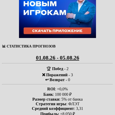
📊 СТАТИСТИКА ПРОГНОЗОВ
01.08.26 - 05.08.26
🏆
Побед
- 2
❌ Поражений
- 3
↩️ Возврат
- 0
ROI
: +0,0%
Банк
: 100 000 ₽
Размер ставки
: 5% от банка
Стратегия игры
: ФЛЭТ
Средний коэффициент
: 3,31
Прибыль:
+8 050 ₽