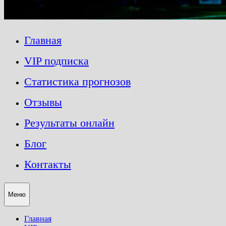
Главная
VIP подписка
Статистика прогнозов
Отзывы
Результаты онлайн
Блог
Контакты
Меню
Главная