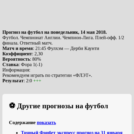
Прогноз на футбол на понедельник, 14 мая 2018.
Футбол. Чемпионат Англии. Чемпион-Лига. Плей-офф. 1/2
финала. Ответный матч.
Матч и время
: 21:45 Фулхэм — Дерби Каунти
Коэффициент
: 2,30
Вероятность
: 80%
Ставка
: Фора 1(-1)
Информация:
Рекомендуем играть по стратегии «ФЛЭТ».
Результат
: 2:0
+++
⚽ Другие прогнозы на футбол
Содержание
показать
Точный Фонбет экспресс прогноз на 31 января