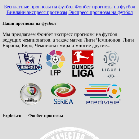
Бесплатные прогнозы на футбол
Фонбет прогнозы на футбол
Винлайн экспресс прогнозы
Экспресс прогнозы на футбол
Наши прогнозы на футбол
Мы предлагаем Фонбет экспресс прогнозы на футбол
ведущих чемпионатов, а также матчи Лиги Чемпионов, Лиги
Европы, Евро, Чемпионат мира и многие другие...
Expbet.ru — Фонбет прогнозы