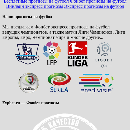
Бесплатные прогнозы на футбол
Фонбет прогнозы на футбол
Винлайн экспресс прогнозы
Экспресс прогнозы на футбол
Наши прогнозы на футбол
Мы предлагаем Фонбет экспресс прогнозы на футбол
ведущих чемпионатов, а также матчи Лиги Чемпионов, Лиги
Европы, Евро, Чемпионат мира и многие другие...
Expbet.ru — Фонбет прогнозы