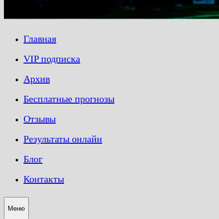
Главная
VIP подписка
Архив
Бесплатные прогнозы
Отзывы
Результаты онлайн
Блог
Контакты
Меню