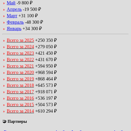
Май
-9 800 ₽
Апрель
-19 500 ₽
Март
+31 100 ₽
Февраль
-48 300 ₽
Январь
+34 300 ₽
Всего за 2025
+250 350 ₽
Всего за 2024
+279 050 ₽
Всего за 2023
+421 450 ₽
Всего за 2022
+431 670 ₽
Всего за 2021
+594 950 ₽
Всего за 2020
+968 594 ₽
Всего за 2019
+868 464 ₽
Всего за 2018
+645 573 ₽
Всего за 2017
+918 071 ₽
Всего за 2016
+536 197 ₽
Всего за 2015
+504 573 ₽
Всего за 2014
+610 294 ₽
🤝 Партнеры