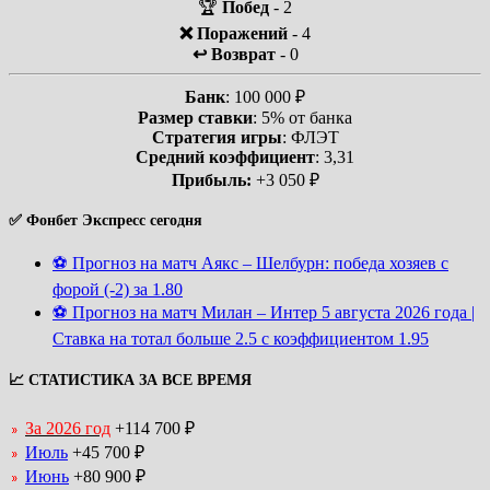
🏆
Побед
- 2
❌ Поражений
- 4
↩️ Возврат
- 0
Банк
: 100 000 ₽
Размер ставки
: 5% от банка
Стратегия игры
: ФЛЭТ
Средний коэффициент
: 3,31
Прибыль:
+3 050 ₽
✅ Фонбет Экспресс сегодня
⚽ Прогноз на матч Аякс – Шелбурн: победа хозяев с
форой (-2) за 1.80
⚽ Прогноз на матч Милан – Интер 5 августа 2026 года |
Ставка на тотал больше 2.5 с коэффициентом 1.95
📈 СТАТИСТИКА ЗА ВСЕ ВРЕМЯ
За 2026 год
+114 700 ₽
Июль
+45 700 ₽
Июнь
+80 900 ₽