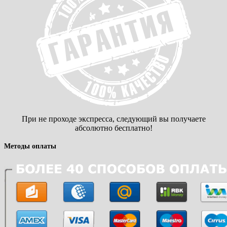
При не проходе экспресса, следующий вы получаете
абсолютно бесплатно!
Методы оплаты