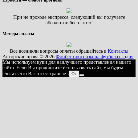
Expbet.ru — Фонбет прогнозы
При не проходе экспресса, следующий вы получаете
абсолютно бесплатно!
Методы оплаты
Все возникли вопросы оплаты обращайтесь в
Контакты
Авторские права © 2026
Фонбет прогнозы на футбол сегодня
.
Мы используем куки для наилучшего представления нашего
сайта. Если Вы продолжите использовать сайт, мы будем
считать что Вас это устраивает.
Ok