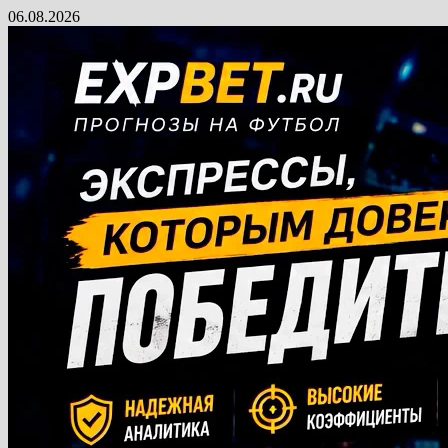
Перейти
06.08.2026
к
содержимому