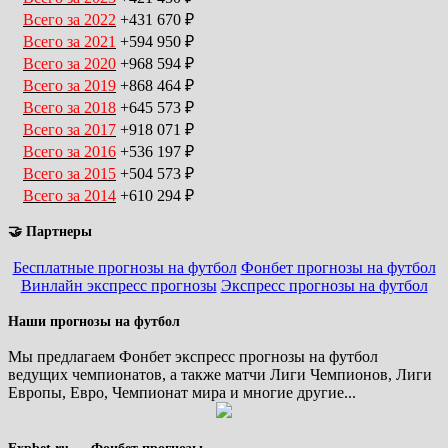
Всего за 2022
+431 670 ₽
Всего за 2021
+594 950 ₽
Всего за 2020
+968 594 ₽
Всего за 2019
+868 464 ₽
Всего за 2018
+645 573 ₽
Всего за 2017
+918 071 ₽
Всего за 2016
+536 197 ₽
Всего за 2015
+504 573 ₽
Всего за 2014
+610 294 ₽
🤝 Партнеры
Бесплатные прогнозы на футбол
Фонбет прогнозы на футбол
Винлайн экспресс прогнозы
Экспресс прогнозы на футбол
Наши прогнозы на футбол
Мы предлагаем Фонбет экспресс прогнозы на футбол
ведущих чемпионатов, а также матчи Лиги Чемпионов, Лиги
Европы, Евро, Чемпионат мира и многие другие...