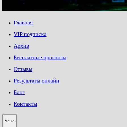
Главная
VIP подписка
Архив
Бесплатные прогнозы
Отзывы
Результаты онлайн
Блог
Контакты
Меню