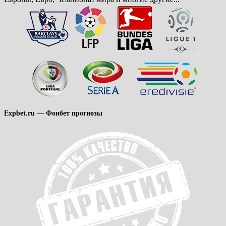
Expbet.ru — Фонбет прогнозы