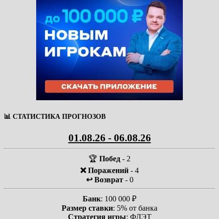
📊 СТАТИСТИКА ПРОГНОЗОВ
01.08.26 - 06.08.26
🏆
Побед
- 2
❌ Поражений
- 4
↩️ Возврат
- 0
Банк
: 100 000 ₽
Размер ставки
: 5% от банка
Стратегия игры
: ФЛЭТ