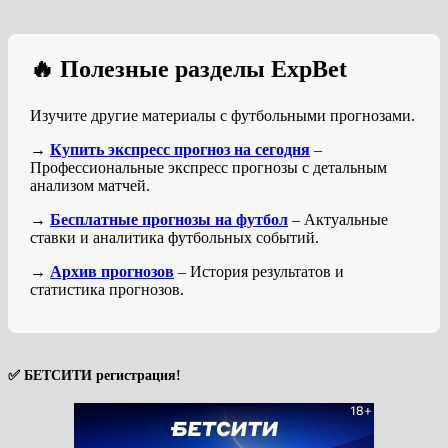
🔥 Полезные разделы ExpBet
Изучите другие материалы с футбольными прогнозами.
→
Купить экспресс прогноз на сегодня
–
Профессиональные экспресс прогнозы с детальным
анализом матчей.
→
Бесплатные прогнозы на футбол
– Актуальные
ставки и аналитика футбольных событий.
→
Архив прогнозов
– История результатов и
статистика прогнозов.
✅ БЕТСИТИ регистрация!