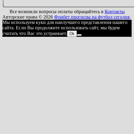
Все возникли вопросы оплаты обращайтесь в
Контакты
Авторские права © 2026
Фонбет прогнозы на футбол сегодня
.
Мы используем куки для наилучшего представления нашего
сайта. Если Вы продолжите использовать сайт, мы будем
считать что Вас это устраивает.
Ok