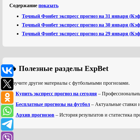
Содержание
показать
Точный Фонбет экспресс прогноз на 31 января (Кэф.
Точный Фонбет экспресс прогноз на 30 января (Кэф.
Точный Фонбет экспресс прогноз на 29 января (Кэф.
🔥 Полезные разделы ExpBet
Изучите другие материалы с футбольными прогнозами.
→
Купить экспресс прогноз на сегодня
– Профессиональные
→
Бесплатные прогнозы на футбол
– Актуальные ставки 
→
Архив прогнозов
– История результатов и статистика пр