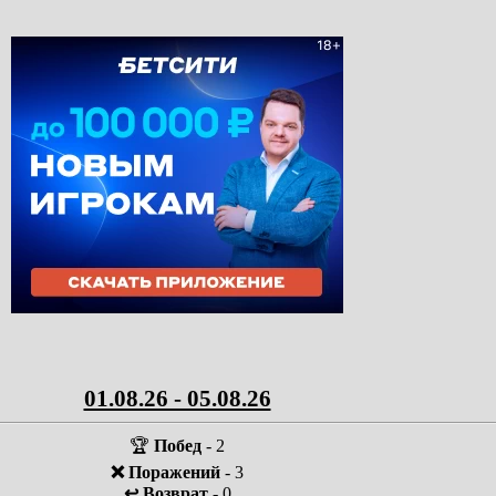
01.08.26 - 05.08.26
🏆
Побед
- 2
❌ Поражений
- 3
↩️ Возврат
- 0