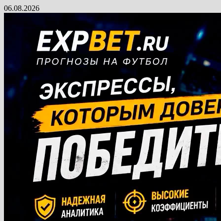
Перейти
06.08.2026
к
содержимому