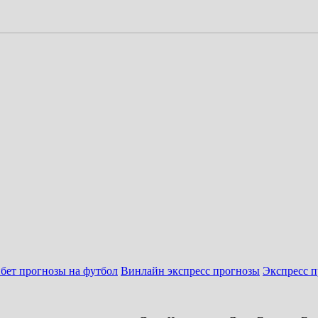
бет прогнозы на футбол
Винлайн экспресс прогнозы
Экспресс п