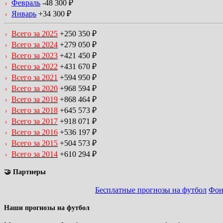
Февраль
-48 300 ₽
Январь
+34 300 ₽
Всего за 2025
+250 350 ₽
Всего за 2024
+279 050 ₽
Всего за 2023
+421 450 ₽
Всего за 2022
+431 670 ₽
Всего за 2021
+594 950 ₽
Всего за 2020
+968 594 ₽
Всего за 2019
+868 464 ₽
Всего за 2018
+645 573 ₽
Всего за 2017
+918 071 ₽
Всего за 2016
+536 197 ₽
Всего за 2015
+504 573 ₽
Всего за 2014
+610 294 ₽
🤝 Партнеры
Бесплатные прогнозы на футбол
Фон
Наши прогнозы на футбол