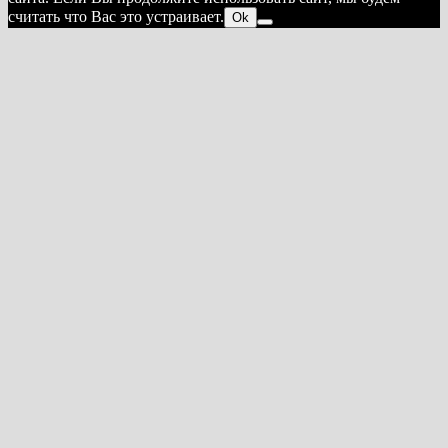
считать что Вас это устраивает.
Ok