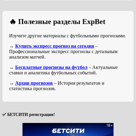
🔥 Полезные разделы ExpBet
Изучите другие материалы с футбольными прогнозами.
→
Купить экспресс прогноз на сегодня
–
Профессиональные экспресс прогнозы с детальным
анализом матчей.
→
Бесплатные прогнозы на футбол
– Актуальные
ставки и аналитика футбольных событий.
→
Архив прогнозов
– История результатов и
статистика прогнозов.
✅ БЕТСИТИ регистрация!