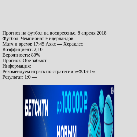
Прогноз на футбол на воскресенье, 8 апреля 2018.
Футбол. Чемпионат Нидерландов.
Матч и время: 17:45 Аякс — Хераклес
Коэффициент: 2,10
Вероятность: 80%
Прогноз: Обе забьют
Информация
:
Рекомендуем играть по стратегии \»ФЛЭТ\».
Результат: 1:0
—