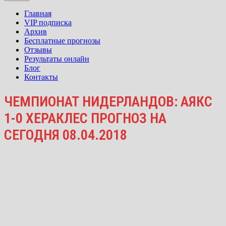
Главная
VIP подписка
Архив
Бесплатные прогнозы
Отзывы
Результаты онлайн
Блог
Контакты
ЧЕМПИОНАТ НИДЕРЛАНДОВ: АЯКС
1-0 ХЕРАКЛЕС ПРОГНОЗ НА
СЕГОДНЯ 08.04.2018