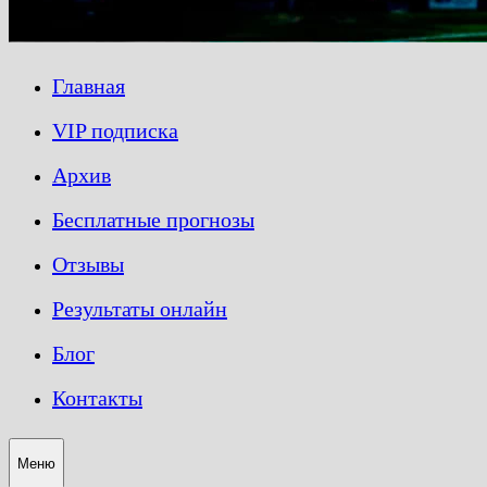
Главная
VIP подписка
Архив
Бесплатные прогнозы
Отзывы
Результаты онлайн
Блог
Контакты
Меню