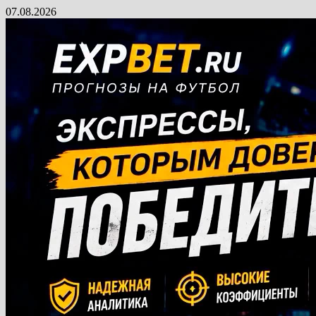
Перейти
07.08.2026
к
содержимому