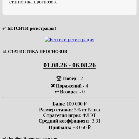
статистика прогнозов.
✅ БЕТСИТИ регистрация!
📊 СТАТИСТИКА ПРОГНОЗОВ
01.08.26 - 06.08.26
🏆
Побед
- 2
❌ Поражений
- 4
↩️ Возврат
- 0
Банк
: 100 000 ₽
Размер ставки
: 5% от банка
Стратегия игры
: ФЛЭТ
Средний коэффициент
: 3,31
Прибыль:
+3 050 ₽
✅ Фонбет Экспресс сегодня