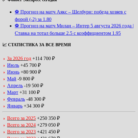
⚽ Прогноз на матч Аякс – Шелбурн: победа хозяев с
форой (-2) за 1.80
⚽ Прогноз на матч Милан – Интер 5 августа 2026 года |
Ставка на тотал больше 2.5 с коэффициентом 1.95
📈 СТАТИСТИКА ЗА ВСЕ ВРЕМЯ
За 2026 год
+114 700 ₽
Июль
+45 700 ₽
Июнь
+80 900 ₽
Май
-9 800 ₽
Апрель
-19 500 ₽
Март
+31 100 ₽
Февраль
-48 300 ₽
Январь
+34 300 ₽
Всего за 2025
+250 350 ₽
Всего за 2024
+279 050 ₽
Всего за 2023
+421 450 ₽