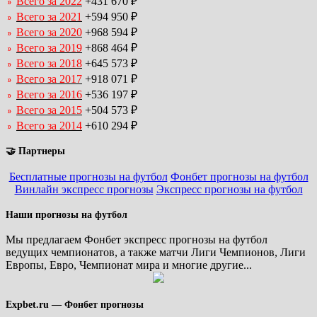
Всего за 2022
+431 670 ₽
Всего за 2021
+594 950 ₽
Всего за 2020
+968 594 ₽
Всего за 2019
+868 464 ₽
Всего за 2018
+645 573 ₽
Всего за 2017
+918 071 ₽
Всего за 2016
+536 197 ₽
Всего за 2015
+504 573 ₽
Всего за 2014
+610 294 ₽
🤝 Партнеры
Бесплатные прогнозы на футбол
Фонбет прогнозы на футбол
Винлайн экспресс прогнозы
Экспресс прогнозы на футбол
Наши прогнозы на футбол
Мы предлагаем Фонбет экспресс прогнозы на футбол
ведущих чемпионатов, а также матчи Лиги Чемпионов, Лиги
Европы, Евро, Чемпионат мира и многие другие...
Expbet.ru — Фонбет прогнозы