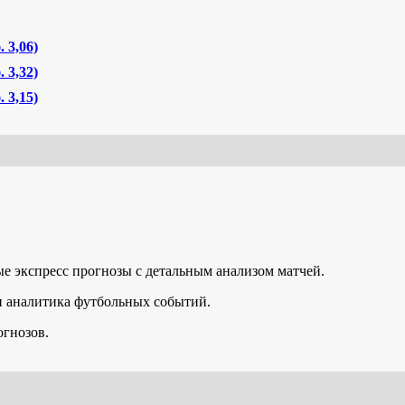
 3,06)
 3,32)
 3,15)
 экспресс прогнозы с детальным анализом матчей.
и аналитика футбольных событий.
огнозов.