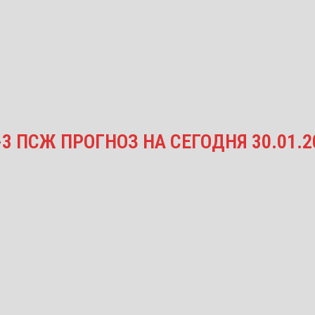
3 ПСЖ ПРОГНОЗ НА СЕГОДНЯ 30.01.2