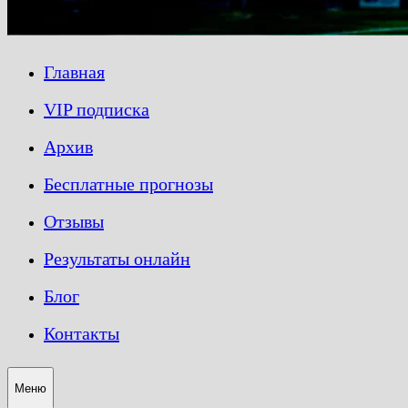
Главная
VIP подписка
Архив
Бесплатные прогнозы
Отзывы
Результаты онлайн
Блог
Контакты
Меню