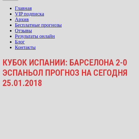
Главная
VIP подписка
Архив
Бесплатные прогнозы
Отзывы
Результаты онлайн
Блог
Контакты
КУБОК ИСПАНИИ: БАРСЕЛОНА 2-0
ЭСПАНЬОЛ ПРОГНОЗ НА СЕГОДНЯ
25.01.2018