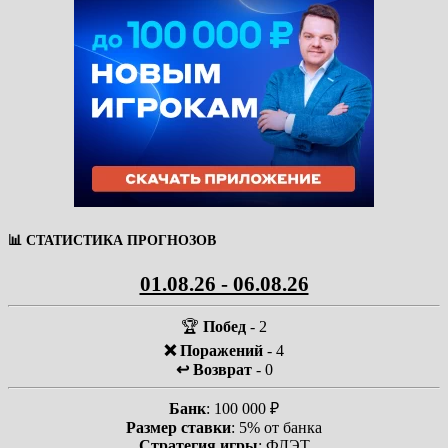
📊 СТАТИСТИКА ПРОГНОЗОВ
01.08.26 - 06.08.26
🏆
Побед
- 2
❌ Поражений
- 4
↩️ Возврат
- 0
Банк
: 100 000 ₽
Размер ставки
: 5% от банка
Стратегия игры
: ФЛЭТ