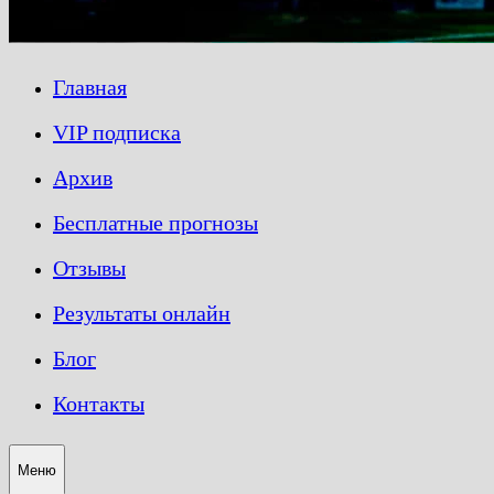
Главная
VIP подписка
Архив
Бесплатные прогнозы
Отзывы
Результаты онлайн
Блог
Контакты
Меню