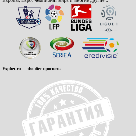
Европы, Евро, Чемпионат мира и многие другие...
Expbet.ru — Фонбет прогнозы