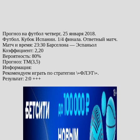
Прогноз на футбол четверг, 25 января 2018.
Футбол. Кубок Испании. 1/4 финала. Ответный матч.
Матч и время: 23:30 Барселона — Эспаньол
Коэффициент: 2,20
Вероятность: 80%
Прогноз: ТМ(3,5)
Информация
:
Рекомендуем играть по стратегии \»ФЛЭТ\».
Результат: 2:0
+++