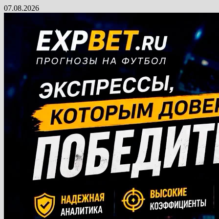
Перейти
07.08.2026
к
содержимому