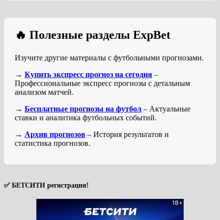
🔥 Полезные разделы ExpBet
Изучите другие материалы с футбольными прогнозами.
→
Купить экспресс прогноз на сегодня
–
Профессиональные экспресс прогнозы с детальным
анализом матчей.
→
Бесплатные прогнозы на футбол
– Актуальные
ставки и аналитика футбольных событий.
→
Архив прогнозов
– История результатов и
статистика прогнозов.
✅ БЕТСИТИ регистрация!