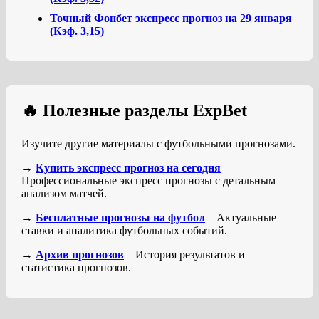
Точный Фонбет экспресс прогноз на 29 января
(Кэф. 3,15)
🔥 Полезные разделы ExpBet
Изучите другие материалы с футбольными прогнозами.
→
Купить экспресс прогноз на сегодня
–
Профессиональные экспресс прогнозы с детальным
анализом матчей.
→
Бесплатные прогнозы на футбол
– Актуальные
ставки и аналитика футбольных событий.
→
Архив прогнозов
– История результатов и
статистика прогнозов.