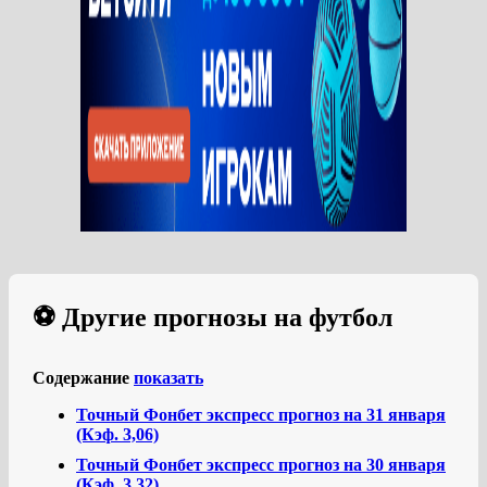
⚽ Другие прогнозы на футбол
Содержание
показать
Точный Фонбет экспресс прогноз на 31 января
(Кэф. 3,06)
Точный Фонбет экспресс прогноз на 30 января
(Кэф. 3,32)