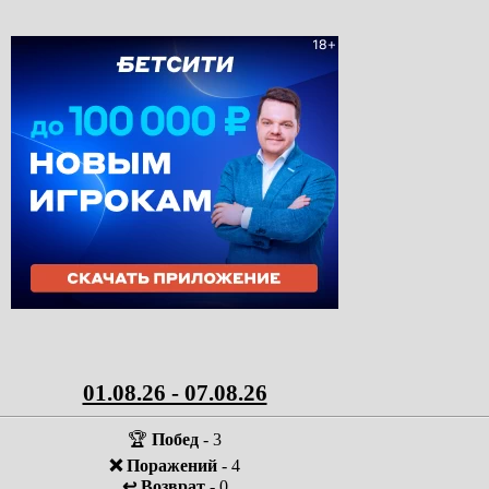
01.08.26 - 07.08.26
🏆
Побед
- 3
❌ Поражений
- 4
↩️ Возврат
- 0