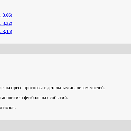
 3,06)
 3,32)
 3,15)
 экспресс прогнозы с детальным анализом матчей.
и аналитика футбольных событий.
огнозов.