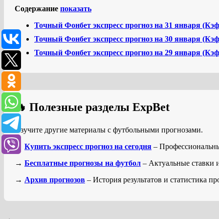
Содержание
показать
Точный Фонбет экспресс прогноз на 31 января (Кэф.
Точный Фонбет экспресс прогноз на 30 января (Кэф.
Точный Фонбет экспресс прогноз на 29 января (Кэф.
🔥 Полезные разделы ExpBet
Изучите другие материалы с футбольными прогнозами.
→
Купить экспресс прогноз на сегодня
– Профессиональные
→
Бесплатные прогнозы на футбол
– Актуальные ставки 
→
Архив прогнозов
– История результатов и статистика пр