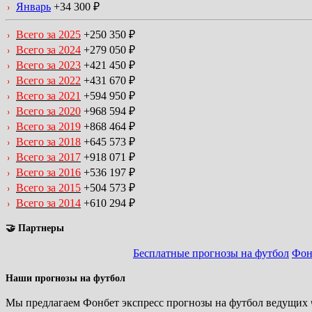
Январь
+34 300 ₽
Всего за 2025
+250 350 ₽
Всего за 2024
+279 050 ₽
Всего за 2023
+421 450 ₽
Всего за 2022
+431 670 ₽
Всего за 2021
+594 950 ₽
Всего за 2020
+968 594 ₽
Всего за 2019
+868 464 ₽
Всего за 2018
+645 573 ₽
Всего за 2017
+918 071 ₽
Всего за 2016
+536 197 ₽
Всего за 2015
+504 573 ₽
Всего за 2014
+610 294 ₽
🤝 Партнеры
Бесплатные прогнозы на футбол
Фон
Наши прогнозы на футбол
Мы предлагаем Фонбет экспресс прогнозы на футбол ведущих ч