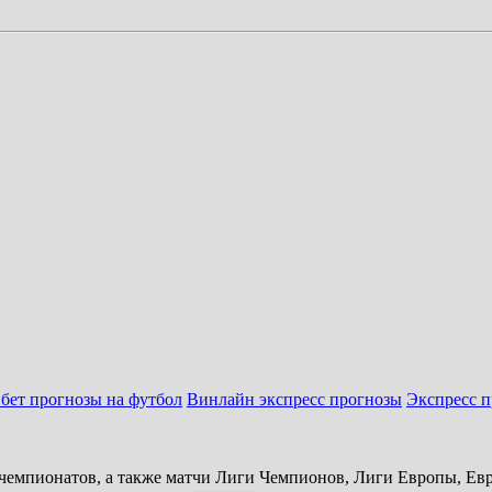
бет прогнозы на футбол
Винлайн экспресс прогнозы
Экспресс п
емпионатов, а также матчи Лиги Чемпионов, Лиги Европы, Евро