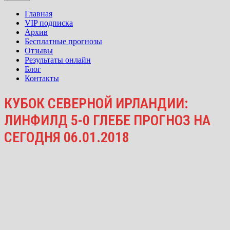
Главная
VIP подписка
Архив
Бесплатные прогнозы
Отзывы
Результаты онлайн
Блог
Контакты
КУБОК СЕВЕРНОЙ ИРЛАНДИИ:
ЛИНФИЛД 5-0 ГЛЕБЕ ПРОГНОЗ НА
СЕГОДНЯ 06.01.2018