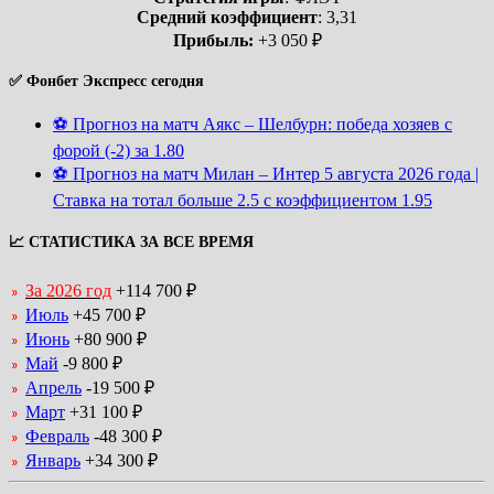
Средний коэффициент
: 3,31
Прибыль:
+3 050 ₽
✅ Фонбет Экспресс сегодня
⚽ Прогноз на матч Аякс – Шелбурн: победа хозяев с
форой (-2) за 1.80
⚽ Прогноз на матч Милан – Интер 5 августа 2026 года |
Ставка на тотал больше 2.5 с коэффициентом 1.95
📈 СТАТИСТИКА ЗА ВСЕ ВРЕМЯ
За 2026 год
+114 700 ₽
Июль
+45 700 ₽
Июнь
+80 900 ₽
Май
-9 800 ₽
Апрель
-19 500 ₽
Март
+31 100 ₽
Февраль
-48 300 ₽
Январь
+34 300 ₽