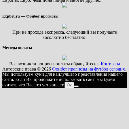
Европы, Евро, Чемпионат мира и многие другие...
Expbet.ru — Фонбет прогнозы
При не проходе экспресса, следующий вы получаете
абсолютно бесплатно!
Методы оплаты
Все возникли вопросы оплаты обращайтесь в
Контакты
Авторские права © 2026
Фонбет прогнозы на футбол сегодня
.
Мы используем куки для наилучшего представления нашего
сайта. Если Вы продолжите использовать сайт, мы будем
считать что Вас это устраивает.
Ok