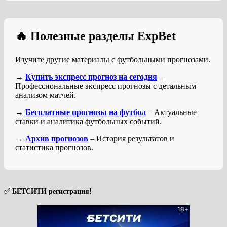
🔥 Полезные разделы ExpBet
Изучите другие материалы с футбольными прогнозами.
→
Купить экспресс прогноз на сегодня
–
Профессиональные экспресс прогнозы с детальным
анализом матчей.
→
Бесплатные прогнозы на футбол
– Актуальные
ставки и аналитика футбольных событий.
→
Архив прогнозов
– История результатов и
статистика прогнозов.
✅ БЕТСИТИ регистрация!