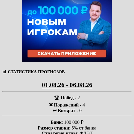
📊 СТАТИСТИКА ПРОГНОЗОВ
01.08.26 - 06.08.26
🏆
Побед
- 2
❌ Поражений
- 4
↩️ Возврат
- 0
Банк
: 100 000 ₽
Размер ставки
: 5% от банка
Стратегия игры
: ФЛЭТ