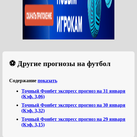
⚽ Другие прогнозы на футбол
Содержание
показать
Точный Фонбет экспресс прогноз на 31 января
(Кэф. 3,06)
Точный Фонбет экспресс прогноз на 30 января
(Кэф. 3,32)
Точный Фонбет экспресс прогноз на 29 января
(Кэф. 3,15)