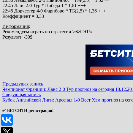
20:30 Левадиакос
2-1
Паниониос * ТМ(2,5) * 1,52
—
22:45 Ланс
2-0
Тур * Победа 1 * 1,61
+++
22:45 Дорчестер
4-0
Фарнборо * ТБ(2,5) * 1,36
+++
Коэффициент = 3,33
Информация
:
Рекомендуем играть по стратегии \»ФЛЭТ\».
Результат: -30$
Предыдущая
Навигация
Предыдущая запись
запись:
Чемпионат Франции: Ланс 2-0 Тур прогноз на сегодня 18.12.20
по
Следующая
Следующая запись
запись:
Кубок Английской Лиги: Арсенал 1-0 Вест Хэм прогноз на сего
записям
✅ БЕТСИТИ регистрация!