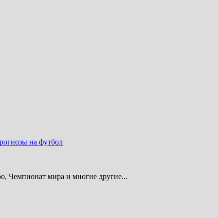
рогнозы на футбол
, Чемпионат мира и многие другие...