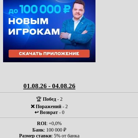
01.08.26 - 04.08.26
🏆
Побед
- 2
❌ Поражений
- 2
↩️ Возврат
- 0
ROI
: +0,0%
Банк
: 100 000 ₽
Размер ставки
: 5% от банка