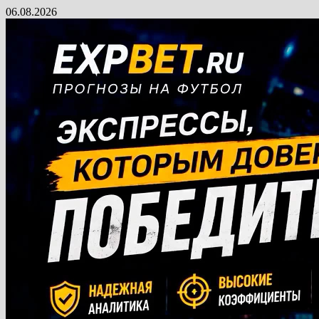
Перейти
06.08.2026
к
содержимому