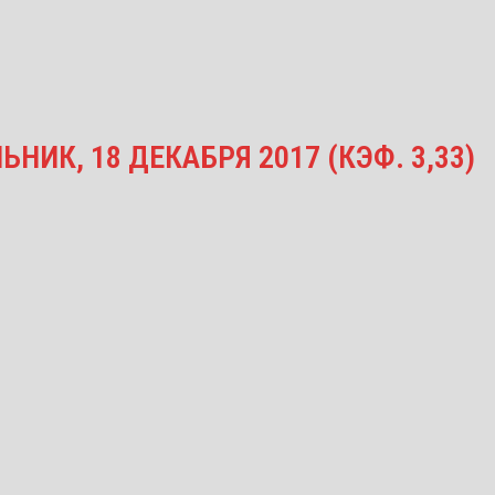
НИК, 18 ДЕКАБРЯ 2017 (КЭФ. 3,33)