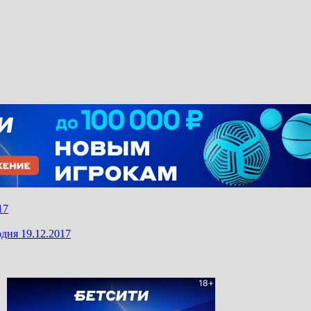
17
дня 19.12.2017