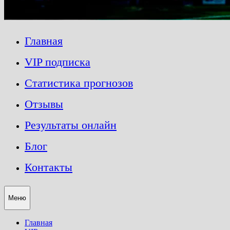
Главная
VIP подписка
Статистика прогнозов
Отзывы
Результаты онлайн
Блог
Контакты
Меню
Главная