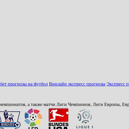
бет прогнозы на футбол
Винлайн экспресс прогнозы
Экспресс п
емпионатов, а также матчи Лиги Чемпионов, Лиги Европы, Евро