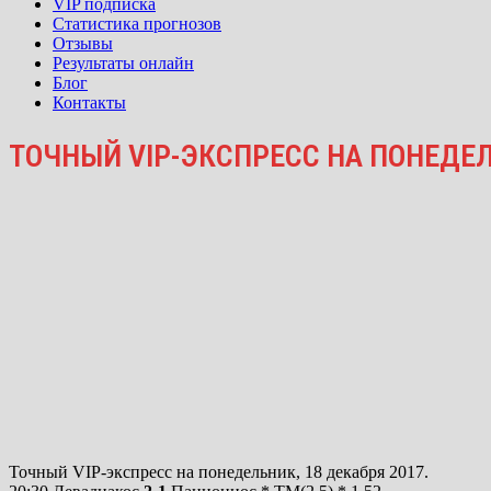
VIP подписка
Статистика прогнозов
Отзывы
Результаты онлайн
Блог
Контакты
ТОЧНЫЙ VIP-ЭКСПРЕСС НА ПОНЕДЕЛЬ
Точный VIP-экспресс на понедельник, 18 декабря 2017.