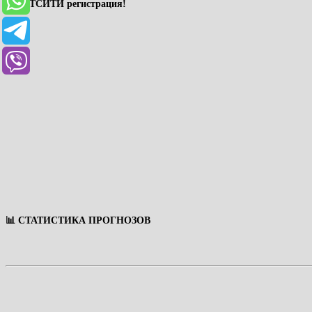
✅ БЕТСИТИ регистрация!
📊 СТАТИСТИКА ПРОГНОЗОВ