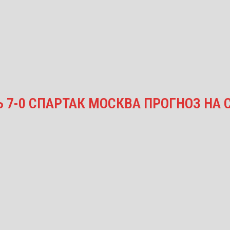
7-0 СПАРТАК МОСКВА ПРОГНОЗ НА С