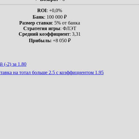
ROI
: +0,0%
Банк
: 100 000 ₽
Размер ставки
: 5% от банка
Стратегия игры
: ФЛЭТ
Средний коэффициент
: 3,31
Прибыль:
+8 050 ₽
(-2) за 1.80
тавка на тотал больше 2.5 с коэффициентом 1.95