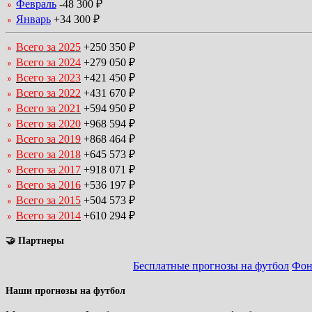
Февраль
-48 300 ₽
Январь
+34 300 ₽
Всего за 2025
+250 350 ₽
Всего за 2024
+279 050 ₽
Всего за 2023
+421 450 ₽
Всего за 2022
+431 670 ₽
Всего за 2021
+594 950 ₽
Всего за 2020
+968 594 ₽
Всего за 2019
+868 464 ₽
Всего за 2018
+645 573 ₽
Всего за 2017
+918 071 ₽
Всего за 2016
+536 197 ₽
Всего за 2015
+504 573 ₽
Всего за 2014
+610 294 ₽
🤝 Партнеры
Бесплатные прогнозы на футбол
Фон
Наши прогнозы на футбол