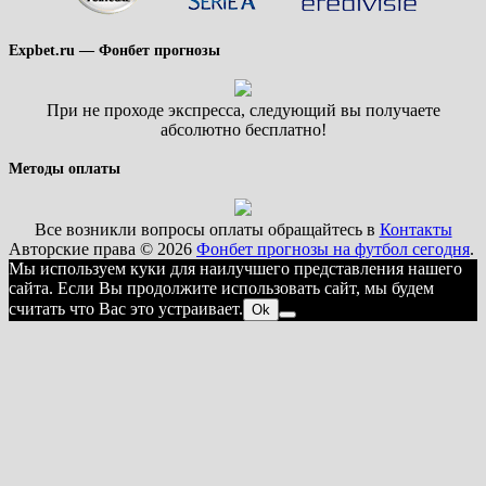
Expbet.ru — Фонбет прогнозы
При не проходе экспресса, следующий вы получаете
абсолютно бесплатно!
Методы оплаты
Все возникли вопросы оплаты обращайтесь в
Контакты
Авторские права © 2026
Фонбет прогнозы на футбол сегодня
.
Мы используем куки для наилучшего представления нашего
сайта. Если Вы продолжите использовать сайт, мы будем
считать что Вас это устраивает.
Ok