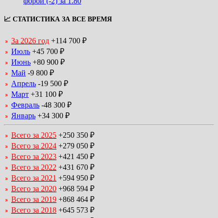
форой (-2) за 1.80
📈 СТАТИСТИКА ЗА ВСЕ ВРЕМЯ
За 2026 год
+114 700 ₽
Июль
+45 700 ₽
Июнь
+80 900 ₽
Май
-9 800 ₽
Апрель
-19 500 ₽
Март
+31 100 ₽
Февраль
-48 300 ₽
Январь
+34 300 ₽
Всего за 2025
+250 350 ₽
Всего за 2024
+279 050 ₽
Всего за 2023
+421 450 ₽
Всего за 2022
+431 670 ₽
Всего за 2021
+594 950 ₽
Всего за 2020
+968 594 ₽
Всего за 2019
+868 464 ₽
Всего за 2018
+645 573 ₽