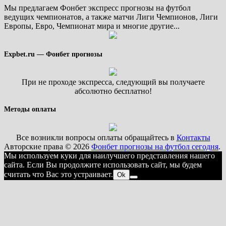
Мы предлагаем Фонбет экспресс прогнозы на футбол
ведущих чемпионатов, а также матчи Лиги Чемпионов, Лиги
Европы, Евро, Чемпионат мира и многие другие...
Expbet.ru — Фонбет прогнозы
При не проходе экспресса, следующий вы получаете
абсолютно бесплатно!
Методы оплаты
Все возникли вопросы оплаты обращайтесь в
Контакты
Авторские права © 2026
Фонбет прогнозы на футбол сегодня
.
Мы используем куки для наилучшего представления нашего
сайта. Если Вы продолжите использовать сайт, мы будем
считать что Вас это устраивает.
Ok