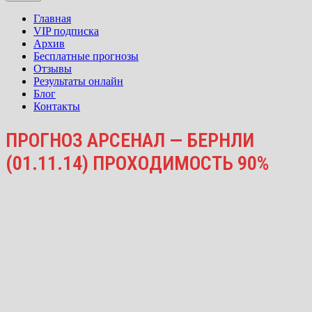
Главная
VIP подписка
Архив
Бесплатные прогнозы
Отзывы
Результаты онлайн
Блог
Контакты
ПРОГНОЗ АРСЕНАЛ — БЕРНЛИ
(01.11.14) ПРОХОДИМОСТЬ 90%