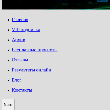
Главная
VIP подписка
Архив
Бесплатные прогнозы
Отзывы
Результаты онлайн
Блог
Контакты
Меню