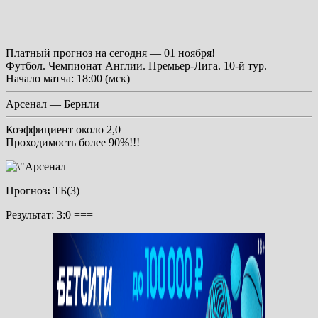
Платный прогноз на сегодня — 01 ноября!
Футбол. Чемпионат Англии. Премьер-Лига. 10-й тур.
Начало матча:
18:00 (мск)
Арсенал — Бернли
Коэффициент около 2,0
Проходимость более 90%!!!
Прогноз
:
ТБ(3)
Результат
:
3:0
===