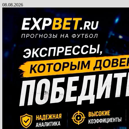
Перейти
08.08.2026
к
содержимому