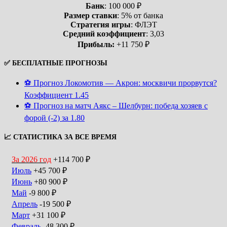
Банк
: 100 000 ₽
Размер ставки
: 5% от банка
Стратегия игры
: ФЛЭТ
Средний коэффициент
: 3,03
Прибыль:
+11 750 ₽
✅ БЕСПЛАТНЫЕ ПРОГНОЗЫ
⚽ Прогноз Локомотив — Акрон: москвичи прорвутся?
Коэффициент 1.45
⚽ Прогноз на матч Аякс – Шелбурн: победа хозяев с
форой (-2) за 1.80
📈 СТАТИСТИКА ЗА ВСЕ ВРЕМЯ
За 2026 год
+114 700 ₽
Июль
+45 700 ₽
Июнь
+80 900 ₽
Май
-9 800 ₽
Апрель
-19 500 ₽
Март
+31 100 ₽
Февраль
-48 300 ₽