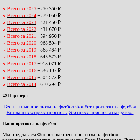
Всего за 2025
+250 350 ₽
Всего за 2024
+279 050 ₽
Всего за 2023
+421 450 ₽
Всего за 2022
+431 670 ₽
Всего за 2021
+594 950 ₽
Всего за 2020
+968 594 ₽
Всего за 2019
+868 464 ₽
Всего за 2018
+645 573 ₽
Всего за 2017
+918 071 ₽
Всего за 2016
+536 197 ₽
Всего за 2015
+504 573 ₽
Всего за 2014
+610 294 ₽
🤝 Партнеры
Бесплатные прогнозы на футбол
Фонбет прогнозы на футбол
Винлайн экспресс прогнозы
Экспресс прогнозы на футбол
Наши прогнозы на футбол
Мы предлагаем Фонбет экспресс прогнозы на футбол