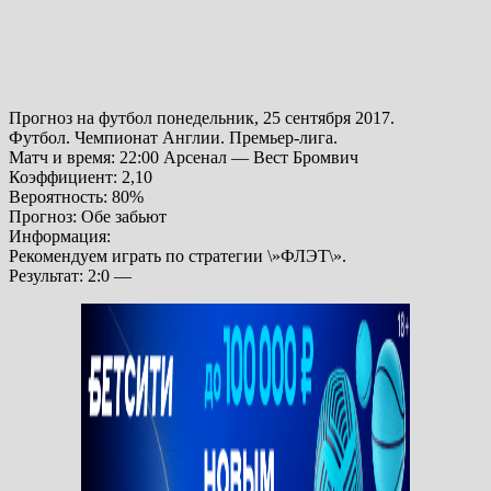
Прогноз на футбол понедельник, 25 сентября 2017.
Футбол. Чемпионат Англии. Премьер-лига.
Матч и время: 22:00 Арсенал — Вест Бромвич
Коэффициент: 2,10
Вероятность: 80%
Прогноз: Обе забьют
Информация
:
Рекомендуем играть по стратегии \»ФЛЭТ\».
Результат: 2:0
—