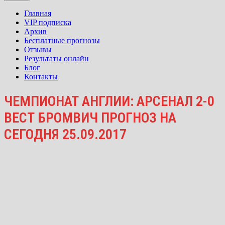
Главная
VIP подписка
Архив
Бесплатные прогнозы
Отзывы
Результаты онлайн
Блог
Контакты
ЧЕМПИОНАТ АНГЛИИ: АРСЕНАЛ 2-0
ВЕСТ БРОМВИЧ ПРОГНОЗ НА
СЕГОДНЯ 25.09.2017