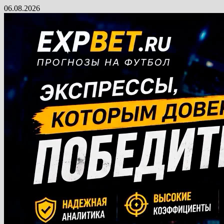
Перейти
06.08.2026
к
содержимому