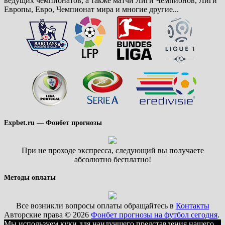
ведущих чемпионатов, а также матчи Лиги Чемпионов, Лиги
Европы, Евро, Чемпионат мира и многие другие...
Expbet.ru — Фонбет прогнозы
При не проходе экспресса, следующий вы получаете
абсолютно бесплатно!
Методы оплаты
Все возникли вопросы оплаты обращайтесь в
Контакты
Авторские права © 2026
Фонбет прогнозы на футбол сегодня
.
Мы используем куки для наилучшего представления нашего