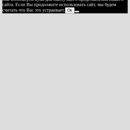
сайта. Если Вы продолжите использовать сайт, мы будем
считать что Вас это устраивает.
Ok