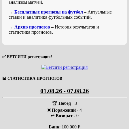
анализом матчей.
→
Бесплатные прогнозы на футбол
– Актуальные
ставки и аналитика футбольных событий.
→
Архив прогнозов
– История результатов и
статистика прогнозов.
✅ БЕТСИТИ регистрация!
📊 СТАТИСТИКА ПРОГНОЗОВ
01.08.26 - 07.08.26
🏆
Побед
- 3
❌ Поражений
- 4
↩️ Возврат
- 0
Банк
: 100 000 ₽