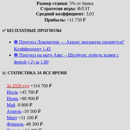
Размер ставки
: 5% от банка
Стратегия игры
: ФЛЭТ
Средний коэффициент
: 3,03
Прибыль:
+11 750 ₽
✅ БЕСПЛАТНЫЕ ПРОГНОЗЫ
⚽ Прогноз Локомотив — Акрон: москвичи прорвутся?
Коэффициент 1.45
⚽ Прогноз на матч Аякс – Шелбурн: победа хозяев с
форой (-2) за 1.80
📈 СТАТИСТИКА ЗА ВСЕ ВРЕМЯ
За 2026 год
+114 700 ₽
Июль
+45 700 ₽
Июнь
+80 900 ₽
Май
-9 800 ₽
Апрель
-19 500 ₽
Март
+31 100 ₽
Февраль
-48 300 ₽