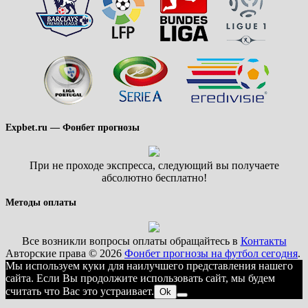
Expbet.ru — Фонбет прогнозы
При не проходе экспресса, следующий вы получаете
абсолютно бесплатно!
Методы оплаты
Все возникли вопросы оплаты обращайтесь в
Контакты
Авторские права © 2026
Фонбет прогнозы на футбол сегодня
.
Мы используем куки для наилучшего представления нашего
сайта. Если Вы продолжите использовать сайт, мы будем
считать что Вас это устраивает.
Ok