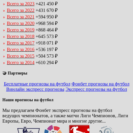
Всего за 2023
+421 450 ₽
Всего за 2022
+431 670 ₽
Всего за 2021
+594 950 ₽
Всего за 2020
+968 594 ₽
Всего за 2019
+868 464 ₽
Всего за 2018
+645 573 ₽
Всего за 2017
+918 071 ₽
Всего за 2016
+536 197 ₽
Всего за 2015
+504 573 ₽
Всего за 2014
+610 294 ₽
🤝 Партнеры
Бесплатные прогнозы на футбол
Фонбет прогнозы на футбол
Винлайн экспресс прогнозы
Экспресс прогнозы на футбол
Наши прогнозы на футбол
Мы предлагаем Фонбет экспресс прогнозы на футбол
ведущих чемпионатов, а также матчи Лиги Чемпионов, Лиги
Европы, Евро, Чемпионат мира и многие другие...