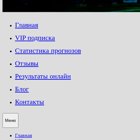
Главная
VIP подписка
Статистика прогнозов
Отзывы
Результаты онлайн
Блог
Контакты
Меню
Главная