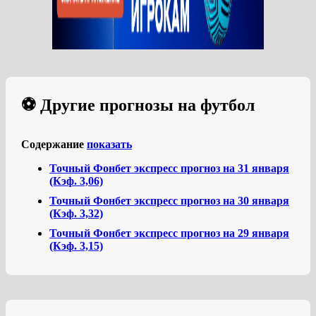
⚽ Другие прогнозы на футбол
Содержание
показать
Точный Фонбет экспресс прогноз на 31 января
(Кэф. 3,06)
Точный Фонбет экспресс прогноз на 30 января
(Кэф. 3,32)
Точный Фонбет экспресс прогноз на 29 января
(Кэф. 3,15)