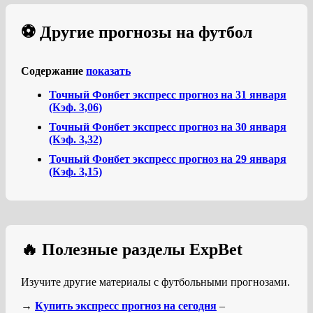
⚽ Другие прогнозы на футбол
Содержание
показать
Точный Фонбет экспресс прогноз на 31 января
(Кэф. 3,06)
Точный Фонбет экспресс прогноз на 30 января
(Кэф. 3,32)
Точный Фонбет экспресс прогноз на 29 января
(Кэф. 3,15)
🔥 Полезные разделы ExpBet
Изучите другие материалы с футбольными прогнозами.
→
Купить экспресс прогноз на сегодня
–