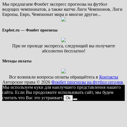
Мы предлагаем Фонбет экспресс прогнозы на футбол
ведущих чемпионатов, а также матчи Лиги Чемпионов, Лиги
Европы, Евро, Чемпионат мира и многие другие...
Expbet.ru — Фонбет прогнозы
При не проходе экспресса, следующий вы получаете
абсолютно бесплатно!
Методы оплаты
Все возникли вопросы оплаты обращайтесь в
Контакты
Авторские права © 2026
Фонбет прогнозы на футбол сегодня
.
Мы используем куки для наилучшего представления нашего
сайта. Если Вы продолжите использовать сайт, мы будем
считать что Вас это устраивает.
Ok