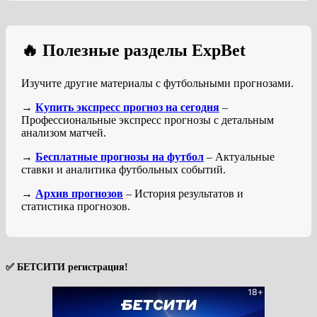
🔥 Полезные разделы ExpBet
Изучите другие материалы с футбольными прогнозами.
→
Купить экспресс прогноз на сегодня
–
Профессиональные экспресс прогнозы с детальным
анализом матчей.
→
Бесплатные прогнозы на футбол
– Актуальные
ставки и аналитика футбольных событий.
→
Архив прогнозов
– История результатов и
статистика прогнозов.
✅ БЕТСИТИ регистрация!