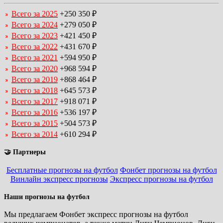
Всего за 2025
+250 350 ₽
Всего за 2024
+279 050 ₽
Всего за 2023
+421 450 ₽
Всего за 2022
+431 670 ₽
Всего за 2021
+594 950 ₽
Всего за 2020
+968 594 ₽
Всего за 2019
+868 464 ₽
Всего за 2018
+645 573 ₽
Всего за 2017
+918 071 ₽
Всего за 2016
+536 197 ₽
Всего за 2015
+504 573 ₽
Всего за 2014
+610 294 ₽
🤝 Партнеры
Бесплатные прогнозы на футбол
Фонбет прогнозы на футбол
Винлайн экспресс прогнозы
Экспресс прогнозы на футбол
Наши прогнозы на футбол
Мы предлагаем Фонбет экспресс прогнозы на футбол