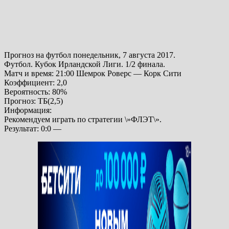
Прогноз на футбол понедельник, 7 августа 2017.
Футбол. Кубок Ирландской Лиги. 1/2 финала.
Матч и время: 21:00 Шемрок Роверс — Корк Сити
Коэффициент: 2,0
Вероятность: 80%
Прогноз: ТБ(2,5)
Информация
:
Рекомендуем играть по стратегии \»ФЛЭТ\».
Результат: 0:0
—