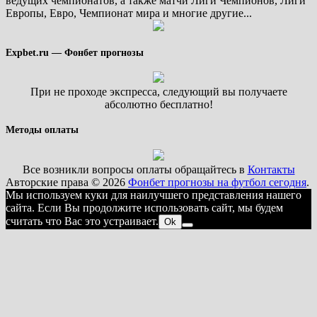
ведущих чемпионатов, а также матчи Лиги Чемпионов, Лиги
Европы, Евро, Чемпионат мира и многие другие...
Expbet.ru — Фонбет прогнозы
При не проходе экспресса, следующий вы получаете
абсолютно бесплатно!
Методы оплаты
Все возникли вопросы оплаты обращайтесь в
Контакты
Авторские права © 2026
Фонбет прогнозы на футбол сегодня
.
Мы используем куки для наилучшего представления нашего
сайта. Если Вы продолжите использовать сайт, мы будем
считать что Вас это устраивает.
Ok