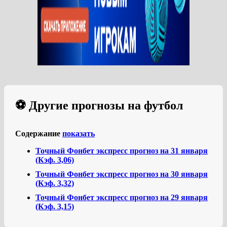
⚽ Другие прогнозы на футбол
Содержание
показать
Точный Фонбет экспресс прогноз на 31 января
(Кэф. 3,06)
Точный Фонбет экспресс прогноз на 30 января
(Кэф. 3,32)
Точный Фонбет экспресс прогноз на 29 января
(Кэф. 3,15)