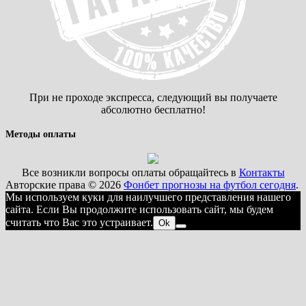
При не проходе экспресса, следующий вы получаете
абсолютно бесплатно!
Методы оплаты
Все возникли вопросы оплаты обращайтесь в
Контакты
Авторские права © 2026
Фонбет прогнозы на футбол сегодня
.
Мы используем куки для наилучшего представления нашего
сайта. Если Вы продолжите использовать сайт, мы будем
считать что Вас это устраивает.
Ok