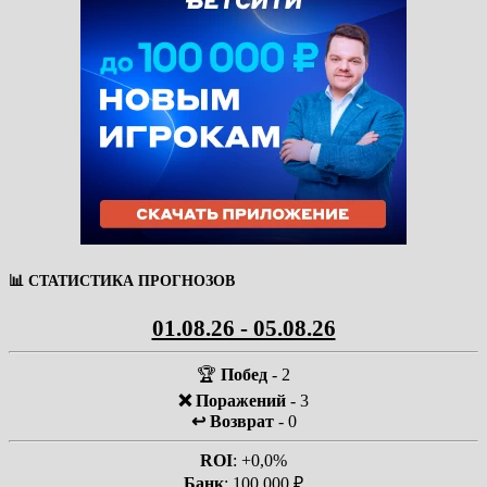
📊 СТАТИСТИКА ПРОГНОЗОВ
01.08.26 - 05.08.26
🏆
Побед
- 2
❌ Поражений
- 3
↩️ Возврат
- 0
ROI
: +0,0%
Банк
: 100 000 ₽