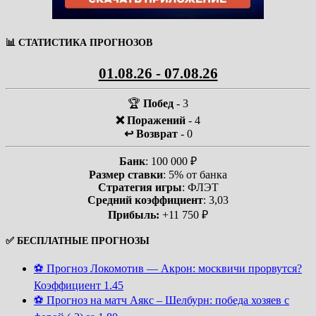
📊 СТАТИСТИКА ПРОГНОЗОВ
01.08.26 - 07.08.26
🏆
Побед
- 3
❌ Поражений
- 4
↩️ Возврат
- 0
Банк
: 100 000 ₽
Размер ставки
: 5% от банка
Стратегия игры
: ФЛЭТ
Средний коэффициент
: 3,03
Прибыль:
+11 750 ₽
✅ БЕСПЛАТНЫЕ ПРОГНОЗЫ
⚽ Прогноз Локомотив — Акрон: москвичи прорвутся?
Коэффициент 1.45
⚽ Прогноз на матч Аякс – Шелбурн: победа хозяев с