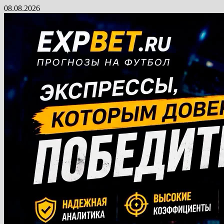
Перейти
08.08.2026
к
содержимому