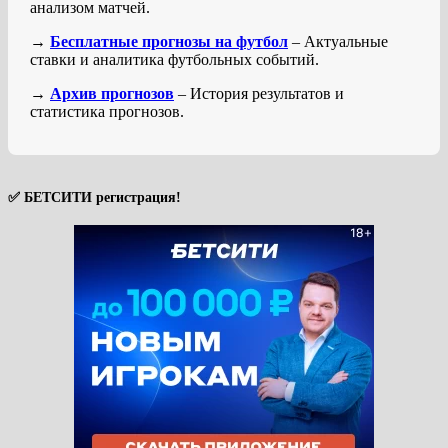
анализом матчей.
→
Бесплатные прогнозы на футбол
– Актуальные
ставки и аналитика футбольных событий.
→
Архив прогнозов
– История результатов и
статистика прогнозов.
✅ БЕТСИТИ регистрация!