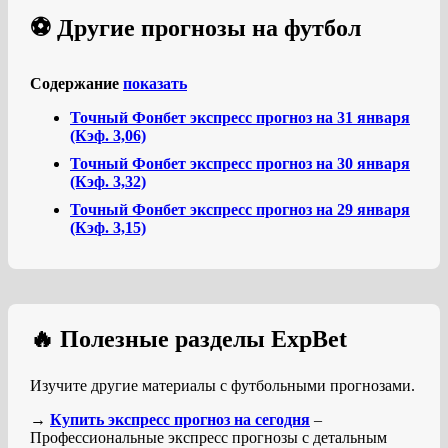
⚽ Другие прогнозы на футбол
Содержание
показать
Точный Фонбет экспресс прогноз на 31 января
(Кэф. 3,06)
Точный Фонбет экспресс прогноз на 30 января
(Кэф. 3,32)
Точный Фонбет экспресс прогноз на 29 января
(Кэф. 3,15)
🔥 Полезные разделы ExpBet
Изучите другие материалы с футбольными прогнозами.
→
Купить экспресс прогноз на сегодня
–
Профессиональные экспресс прогнозы с детальным