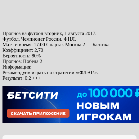
Прогноз на футбол вторник, 1 августа 2017.
Футбол. Чемпионат России. ФНЛ.
Матч и время: 17:00 Спартак Москва 2 — Балтика
Коэффициент: 2,70
Вероятность: 80%
Прогноз: Победа 2
Информация
:
Рекомендуем играть по стратегии \»ФЛЭТ\».
Результат: 0:2
+++