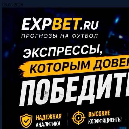
Перейти
06.08.2026
к
содержимому