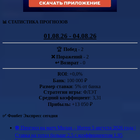
📊 СТАТИСТИКА ПРОГНОЗОВ
01.08.26 - 04.08.26
🏆
Побед
- 2
❌ Поражений
- 2
↩️ Возврат
- 0
ROI
: +0,0%
Банк
: 100 000 ₽
Размер ставки
: 5% от банка
Стратегия игры
: ФЛЭТ
Средний коэффициент
: 3,31
Прибыль:
+13 050 ₽
✅ Фонбет Экспресс сегодня
⚽ Прогноз на матч Милан – Интер 5 августа 2026 года |
Ставка на тотал больше 2.5 с коэффициентом 1.95