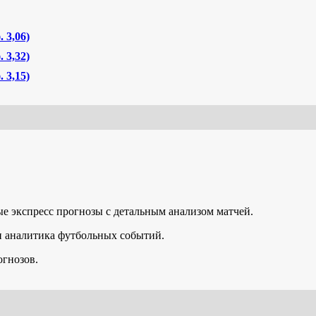
 3,06)
 3,32)
 3,15)
 экспресс прогнозы с детальным анализом матчей.
и аналитика футбольных событий.
огнозов.