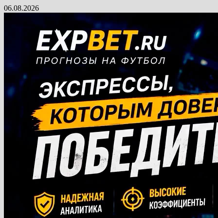
Перейти
06.08.2026
к
содержимому