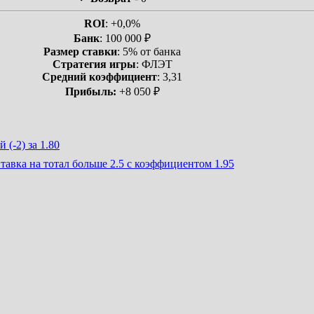
ROI
: +0,0%
Банк
: 100 000 ₽
Размер ставки
: 5% от банка
Стратегия игры
: ФЛЭТ
Средний коэффициент
: 3,31
Прибыль:
+8 050 ₽
(-2) за 1.80
тавка на тотал больше 2.5 с коэффициентом 1.95