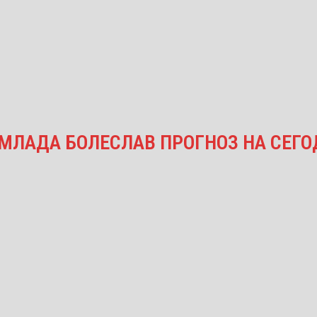
 МЛАДА БОЛЕСЛАВ ПРОГНОЗ НА СЕГОД