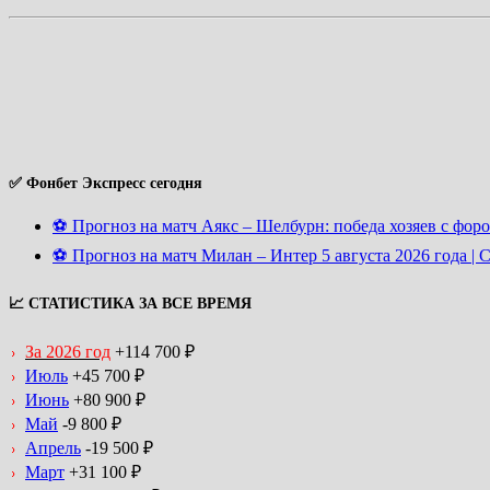
✅ Фонбет Экспресс сегодня
⚽ Прогноз на матч Аякс – Шелбурн: победа хозяев с форой 
⚽ Прогноз на матч Милан – Интер 5 августа 2026 года | С
📈 СТАТИСТИКА ЗА ВСЕ ВРЕМЯ
За 2026 год
+114 700 ₽
Июль
+45 700 ₽
Июнь
+80 900 ₽
Май
-9 800 ₽
Апрель
-19 500 ₽
Март
+31 100 ₽