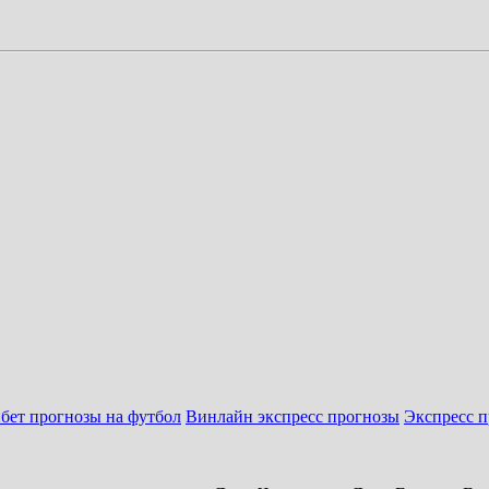
бет прогнозы на футбол
Винлайн экспресс прогнозы
Экспресс п