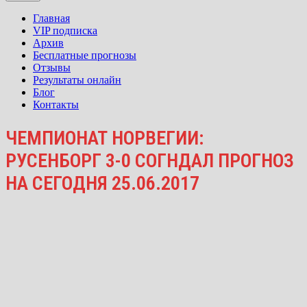
Главная
VIP подписка
Архив
Бесплатные прогнозы
Отзывы
Результаты онлайн
Блог
Контакты
ЧЕМПИОНАТ НОРВЕГИИ:
РУСЕНБОРГ 3-0 СОГНДАЛ ПРОГНОЗ
НА СЕГОДНЯ 25.06.2017