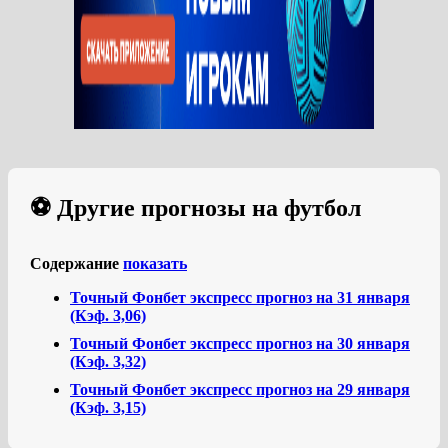
⚽ Другие прогнозы на футбол
Содержание
показать
Точный Фонбет экспресс прогноз на 31 января
(Кэф. 3,06)
Точный Фонбет экспресс прогноз на 30 января
(Кэф. 3,32)
Точный Фонбет экспресс прогноз на 29 января
(Кэф. 3,15)