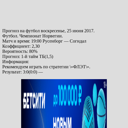
Прогноз на футбол воскресенье, 25 июня 2017.
Футбол. Чемпионат Норвегии.
Матч и время: 19:00 Русенборг — Согндал
Коэффициент: 2,30
Вероятность: 80%
Прогноз: 1-й тайм ТБ(1,5)
Информация
:
Рекомендуем играть по стратегии \»ФЛЭТ\».
Результат: 3:0(0:0)
—