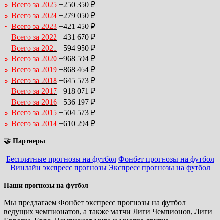
Всего за 2025
+250 350 ₽
Всего за 2024
+279 050 ₽
Всего за 2023
+421 450 ₽
Всего за 2022
+431 670 ₽
Всего за 2021
+594 950 ₽
Всего за 2020
+968 594 ₽
Всего за 2019
+868 464 ₽
Всего за 2018
+645 573 ₽
Всего за 2017
+918 071 ₽
Всего за 2016
+536 197 ₽
Всего за 2015
+504 573 ₽
Всего за 2014
+610 294 ₽
🤝 Партнеры
Бесплатные прогнозы на футбол
Фонбет прогнозы на футбол
Винлайн экспресс прогнозы
Экспресс прогнозы на футбол
Наши прогнозы на футбол
Мы предлагаем Фонбет экспресс прогнозы на футбол
ведущих чемпионатов, а также матчи Лиги Чемпионов, Лиги