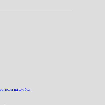
рогнозы на футбол