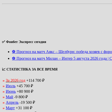
✅ Фонбет Экспресс сегодня
⚽ Прогноз на матч Аякс – Шелбурн: победа хозяев с форой 
⚽ Прогноз на матч Милан – Интер 5 августа 2026 года | С
📈 СТАТИСТИКА ЗА ВСЕ ВРЕМЯ
За 2026 год
+114 700 ₽
Июль
+45 700 ₽
Июнь
+80 900 ₽
Май
-9 800 ₽
Апрель
-19 500 ₽
Март
+31 100 ₽