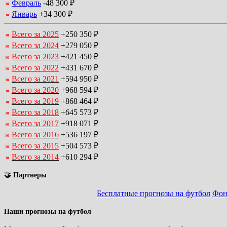
Февраль
-48 300 ₽
Январь
+34 300 ₽
Всего за 2025
+250 350 ₽
Всего за 2024
+279 050 ₽
Всего за 2023
+421 450 ₽
Всего за 2022
+431 670 ₽
Всего за 2021
+594 950 ₽
Всего за 2020
+968 594 ₽
Всего за 2019
+868 464 ₽
Всего за 2018
+645 573 ₽
Всего за 2017
+918 071 ₽
Всего за 2016
+536 197 ₽
Всего за 2015
+504 573 ₽
Всего за 2014
+610 294 ₽
🤝 Партнеры
Бесплатные прогнозы на футбол
Фон
Наши прогнозы на футбол