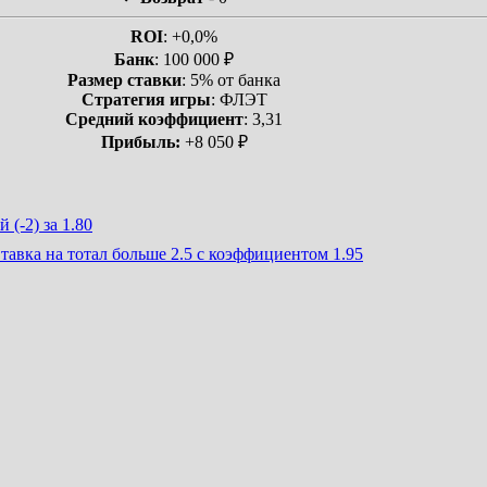
ROI
: +0,0%
Банк
: 100 000 ₽
Размер ставки
: 5% от банка
Стратегия игры
: ФЛЭТ
Средний коэффициент
: 3,31
Прибыль:
+8 050 ₽
(-2) за 1.80
тавка на тотал больше 2.5 с коэффициентом 1.95