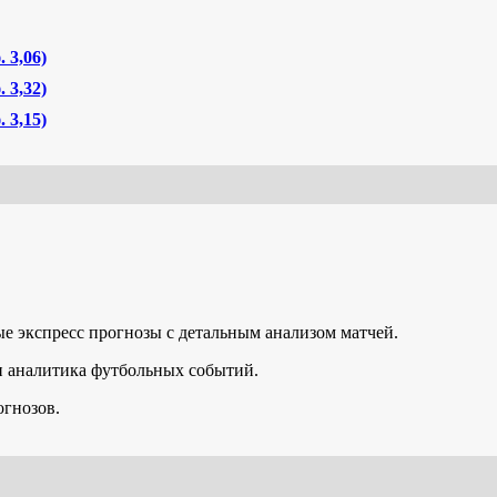
 3,06)
 3,32)
 3,15)
 экспресс прогнозы с детальным анализом матчей.
и аналитика футбольных событий.
огнозов.