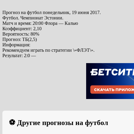
Прогноз на футбол понедельник, 19 июня 2017.
Футбол. Чемпионат Эстонии.
Матч и время: 20:00 Флора — Калью
Коэффициент: 2,10
Вероятность: 80%
Прогноз: ТБ(2,5)
Информация
:
Рекомендуем играть по стратегии \»ФЛЭТ\».
Результат: 2:0
—
⚽ Другие прогнозы на футбол