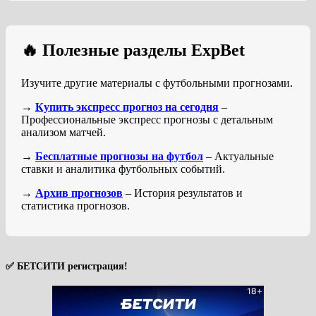
🔥 Полезные разделы ExpBet
Изучите другие материалы с футбольными прогнозами.
→
Купить экспресс прогноз на сегодня
–
Профессиональные экспресс прогнозы с детальным
анализом матчей.
→
Бесплатные прогнозы на футбол
– Актуальные
ставки и аналитика футбольных событий.
→
Архив прогнозов
– История результатов и
статистика прогнозов.
✅ БЕТСИТИ регистрация!