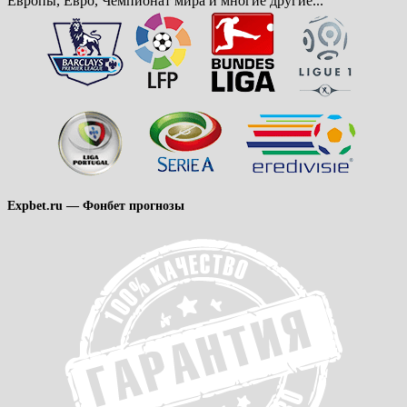
Европы, Евро, Чемпионат мира и многие другие...
Expbet.ru — Фонбет прогнозы