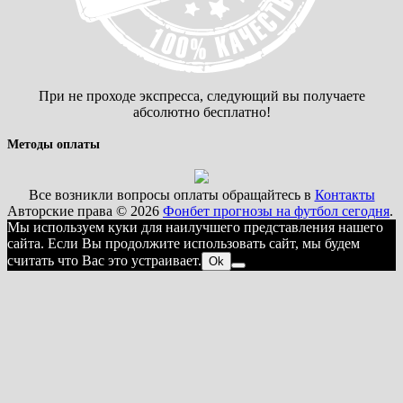
При не проходе экспресса, следующий вы получаете
абсолютно бесплатно!
Методы оплаты
Все возникли вопросы оплаты обращайтесь в
Контакты
Авторские права © 2026
Фонбет прогнозы на футбол сегодня
.
Мы используем куки для наилучшего представления нашего
сайта. Если Вы продолжите использовать сайт, мы будем
считать что Вас это устраивает.
Ok